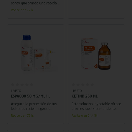
spray que brinda una rápida y
efectiva recuperación para
Recíbelo en 72 h.
heridas e infecciones en
animales. ¡Cuida a tus
animales con confianza y
rapidez!
Añadir al carrito
Añadir al carrito
LIVISTO
LIVISTO
ESPACOX 50 MG/ML 1 L
KETINK 250 ML
Asegura la protección de tus
Esta solución inyectable ofrece
lechones recién llegados
una respuesta contundente
contra la coccidiosis con esta
ante condiciones dolorosas y
Recíbelo en 72 h.
Recíbelo en 24/48h
fórmula avanzada que
antiinflamatorias.
garantiza un comienzo de vida
¡Proporciona a tus animales el
saludable y sin
cuidado que merecen!
complicaciones.