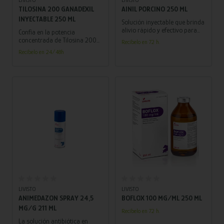
TILOSINA 200 GANADEXIL
AINIL PORCINO 250 ML
INYECTABLE 250 ML
Solución inyectable que brinda
alivio rápido y efectivo para
Confía en la potencia
cerdos con su fórmula
concentrada de Tilosina 200
Recíbelo en 72 h.
concentrada de Ketoprofeno.
Ganadexil para abordar
Recíbelo en 24/48h
¡Garantiza el bienestar de tu
infecciones en tus animales de
piara con Ainil Porcino!
manera efectiva y segura.
Añadir al carrito
Añadir al carrito
LIVISTO
LIVISTO
ANIMEDAZON SPRAY 24,5
BOFLOX 100 MG/ML 250 ML
MG/G 211 ML
Recíbelo en 72 h.
La solución antibiótica en