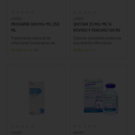
Añadir al carrito
Añadir al carrito
LIVISTO
LIVISTO
PROCAPEN 300 MG/ML 250
QIVITAN 25 MG/ML SI
ML
BOVINO Y PORCINO 100 ML
Tratamiento esencial de
Solución inyectable poderosa
infecciones bacterianas en
que aborda infecciones
porcinos, bovinos y caballos.
bacterianas en bovinos y
Recíbelo en 24/48h
Recíbelo en 72 h.
Suspensión inyectable de
porcinos, respaldando su
Bencilpenicilina procaína con
salud y bienestar.
resuspensión impecable.
Añadir al carrito
Añadir al carrito
LIVISTO
LIVISTO