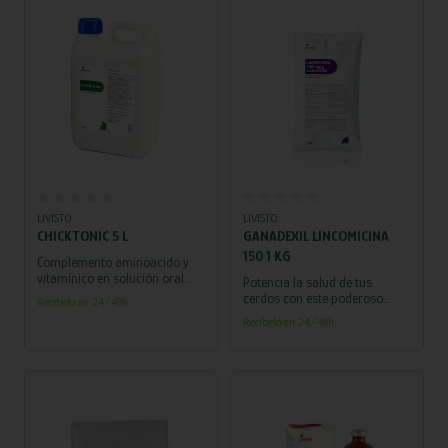
Añadir al carrito
Añadir al carrito
LIVISTO
LIVISTO
CHICKTONIC 5 L
GANADEXIL LINCOMICINA
150 1 KG
Complemento aminoácido y
vitamínico en solución oral
Potencia la salud de tus
para bovino, porcino, ovino,
cerdos con este poderoso
Recíbelo en 24/48h
caprino, equino, aves y conejo
antibiótico en polvo, es la
Recíbelo en 24/48h
solución que necesitas para
combatir la disentería y
promover una digestión
saludable en tus animales