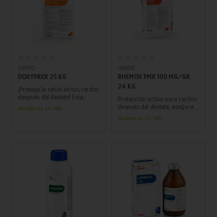
Añadir al carrito
Añadir al carrito
LIVISTO
LIVISTO
DOXYPREX 25 KG
RHEMOX PMX 100 MG/GR
24 KG
¡Protege la salud de tus cerdos
después del destete! Esta
Protección activa para cerdos
potente premezcla combate
después del destete, asegura
Recíbelo en 24/48h
eficazmente enfermedades
una respuesta rápida y eficaz
Recíbelo en 24/48h
respiratorias en cerdos post-
frente a infecciones,
destete.
promoviendo un crecimiento
sano y un rendimiento óptimo.