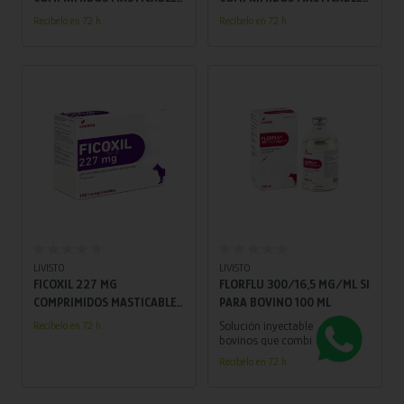
PARA PERROS 30
PARA PERROS 30
Recíbelo en 72 h.
Recíbelo en 72 h.
COMPRIMIDOS
COMPRIMIDOS
Añadir al carrito
Añadir al carrito
LIVISTO
LIVISTO
FICOXIL 227 MG
FLORFLU 300/16,5 MG/ML SI
COMPRIMIDOS MASTICABLES
PARA BOVINO 100 ML
PARA PERROS 180
Solución inyectable para
Recíbelo en 72 h.
COMPRIMIDOS
bovinos que combina
florfenicol y flunixino para
Recíbelo en 72 h.
tratar infecciones
respiratorias con fiebre.