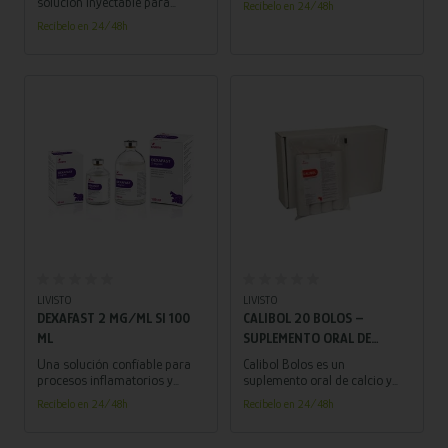
solución inyectable para
Recíbelo en 24/48h
especialmente formulado
bovino, porcino y ovino.
Recíbelo en 24/48h
para combatir infecciones
respiratorias en porcinos y
aves.
Añadir al carrito
Añadir al carrito
LIVISTO
LIVISTO
DEXAFAST 2 MG/ML SI 100
CALIBOL 20 BOLOS –
ML
SUPLEMENTO ORAL DE
CALCIO Y FÓSFORO PARA
Una solución confiable para
Calibol Bolos es un
VACAS EN PREVENCIÓN DE
procesos inflamatorios y
suplemento oral de calcio y
alérgicos en diversas especies.
fósforo diseñado para
HIPOCALCEMIA
Recíbelo en 24/48h
Recíbelo en 24/48h
prevenir y tratar la
hipocalcemia (fiebre de leche)
en vacas lecheras durante el