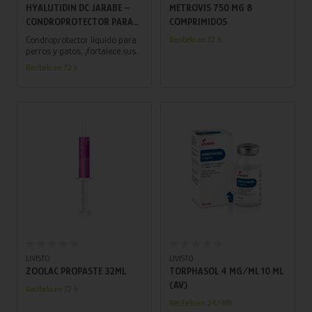
HYALUTIDIN DC JARABE –
METROVIS 750 MG 8
CONDROPROTECTOR PARA
COMPRIMIDOS
PERROS Y GATOS CON ÁCIDO
Condroprotector líquido para
Recíbelo en 72 h.
HIALURÓNICO Y
perros y gatos, ¡fortalece sus
articulaciones, flexibilidad y
CONDROITÍN SULFATO
Recíbelo en 72 h.
vitalidad, permitiéndoles vivir
cada día al máximo!
Añadir al carrito
Añadir al carrito
LIVISTO
LIVISTO
ZOOLAC PROPASTE 32ML
TORPHASOL 4 MG/ML 10 ML
(AV)
Recíbelo en 72 h.
Recíbelo en 24/48h