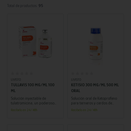
Total de productos:
95
Añadir al carrito
Añadir al carrito
LIVISTO
LIVISTO
TULLAVIS 100 MG/ML 100
KETISIO 300 MG/ML 500 ML
ML
ORAL
Solución inyectable de
Solución oral de Ketoprofeno
tulatromicina, un poderoso
para terneros y cerdos de
antibiótico efectivo en el
engorde, aliviando la fiebre y
Recíbelo en 24/48h
Recíbelo en 24/48h
tratamiento de enfermedades
problemas respiratorios de
respiratorias en bovinos,
forma efectiva y rápida.
porcinos y ovinos. ¡Asegura
una rápida recuperación y
protección de la salud animal!