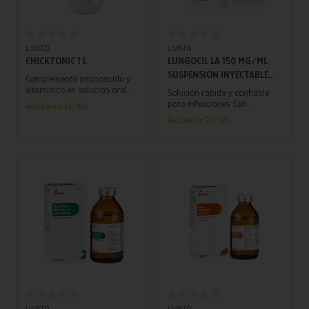
Añadir al carrito
Añadir al carrito
LIVISTO
LIVISTO
CHICKTONIC 1 L
LUNGOCIL LA 150 MG/ML
SUSPENSION INYECTABLE
Complemento aminoácido y
250 ML
vitamínico en solución oral
Solución rápida y confiable
para bovino, porcino, ovino,
para infecciones. Con
Recíbelo en 24/48h
caprino, equino, aves y conejo
amoxicilina de amplio
Recíbelo en 24/48h
espectro, este antibiótico
inyectable cuida la salud de
tus animales, ofreciendo
resultados efectivos en una
sola dosis.
Añadir al carrito
Añadir al carrito
LIVISTO
LIVISTO