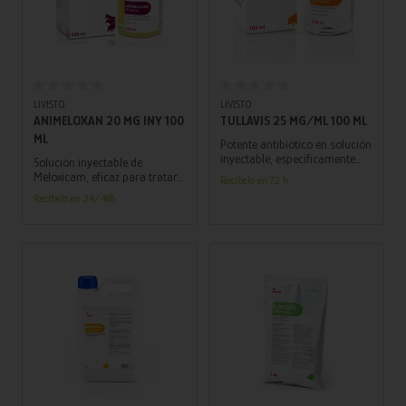
Añadir al carrito
Añadir al carrito
LIVISTO
LIVISTO
ANIMELOXAN 20 MG INY 100
TULLAVIS 25 MG/ML 100 ML
ML
Potente antibiótico en solución
inyectable, específicamente
Solución inyectable de
formulado para tratar y
Meloxicam, eficaz para tratar
Recíbelo en 72 h.
prevenir la enfermedad
inflamaciones y alergias en
Recíbelo en 24/48h
respiratoria porcina en
bovinos, porcinos y equinos.
cerdos.