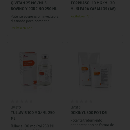
QIVITAN 25 MG/ML SI
TORPHASOL 10 MG/ML 20
BOVINO Y PORCINO 250 ML
ML SI PARA CABALLOS (AV)
Potente suspensión inyectable
Recíbelo en 72 h.
diseñada para combatir
eficazmente infecciones
Recíbelo en 72 h.
bacterianas en bovinos y
porcinos.
Añadir al carrito
Añadir al carrito
LIVISTO
LIVISTO
TULLAVIS 100 MG/ML 250
DOXINYL 500 PO 1 KG
ML
Potente tratamiento
antibacteriano en forma de
Tullavis 100 mg/ml 250 Ml
polvo oral disuelto en agua,