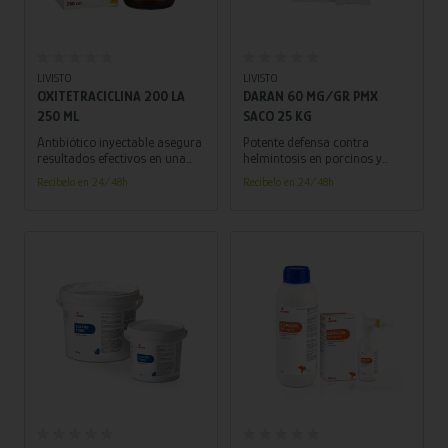
Añadir al carrito
Añadir al carrito
LIVISTO
LIVISTO
OXITETRACICLINA 200 LA
DARAN 60 MG/GR PMX
250 ML
SACO 25 KG
Antibiótico inyectable asegura
Potente defensa contra
resultados efectivos en una
helmintosis en porcinos y
sola dosis, con su fórmula de
aves, ofrece una respuesta
Recíbelo en 24/48h
Recíbelo en 24/48h
amplio espectro y alta
precisa y efectiva. ¡Protege la
concentración.
salud de tus animales y
garantiza productos de alta
calidad!
Añadir al carrito
Añadir al carrito