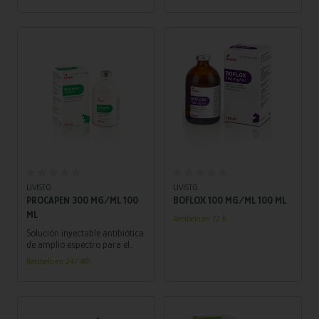
solución efectiva y de rápida
resultados efectivos en una
acción.
única dosis.
Añadir al carrito
Añadir al carrito
LIVISTO
LIVISTO
PROCAPEN 300 MG/ML 100
BOFLOX 100 MG/ML 100 ML
ML
Recíbelo en 72 h.
Solución inyectable antibiótica
de amplio espectro para el
tratamiento efectivo de
Recíbelo en 24/48h
diversas infecciones en
animales.