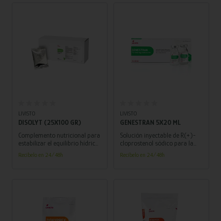
período peri y postparto.
Añadir al carrito
Añadir al carrito
LIVISTO
LIVISTO
DISOLYT (25X100 GR)
GENESTRAN 5X20 ML
Complemento nutricional para
Solución inyectable de R(+)-
estabilizar el equilibrio hídrico
cloprostenol sódico para la
y electrolítico, así como para
gestión reproductiva en
Recíbelo en 24/48h
Recíbelo en 24/48h
prevenir y tratar trastornos
bovinos, porcinos y equinos,
digestivos en bovinos y
ofrece una amplia gama de
porcinos.
aplicaciones para optimizar la
salud reproductiva.