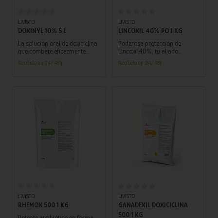
Añadir al carrito
Añadir al carrito
LIVISTO
LIVISTO
DOXINYL 10% 5 L
LINCOXIL 40% PO 1 KG
La solución oral de doxiciclina
Poderosa protección de
que combate eficazmente
Lincoxil 40%, tu aliado
infecciones respiratorias en
incondicional contra las
Recíbelo en 24/48h
Recíbelo en 24/48h
porcinos y aves, ¡optimiza la
enfermedades infecciosas en
salud de tus animales con
cerdos y aves.
DOXINYL 10% 5L!
Añadir al carrito
Añadir al carrito
LIVISTO
LIVISTO
RHEMOX 500 1 KG
GANADEXIL DOXICICLINA
500 1 KG
Potente antibiótico en forma