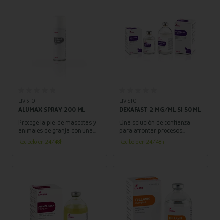
Añadir al carrito
Añadir al carrito
LIVISTO
LIVISTO
ALUMAX SPRAY 200 ML
DEXAFAST 2 MG/ML SI 50 ML
Protege la piel de mascotas y
Una solución de confianza
animales de granja con una
para afrontar procesos
fina película de aluminio
inflamatorios y alérgicos en
Recíbelo en 24/48h
Recíbelo en 24/48h
coloidal, ideal para heridas y
una amplia variedad de
post-cirujía.
especies.