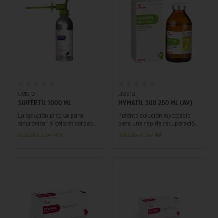
Añadir al carrito
Añadir al carrito
LIVISTO
LIVISTO
SUIFERTIL 1000 ML
HYMATIL 300 250 ML (AV)
La solución precisa para
Potente solución inyectable
sincronizar el celo en cerdas
para una rápida recuperación
nulíparas. Optimiza la
de animales de granja.
Recíbelo en 24/48h
Recíbelo en 24/48h
reproducción y asegura
Combate infecciones
camadas uniformes. ¡Controla
respiratorias y promueve un
tu producción con confianza!
bienestar óptimo. ¡Confía en su
eficacia!