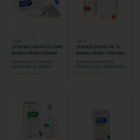
Añadir al carrito
Añadir al carrito
LIVISTO
LIVISTO
UTERTAB 2000 MG 10 COMP.
CADOREX 300 MG/ML SI
INTRAUTERINOS BOVINO
BOVINO OVINO Y PORCINO
250 ML
Solución para trastornos
Solución inyectable de
puerperales en ganado
Florfenicol para el tratamiento
bovino, tratando y previniendo
eficaz de infecciones
Recíbelo en 24/48h
Recíbelo en 24/48h
afecciones postparto con su
respiratorias en bovino, ovino
potente fórmula a base de
y porcino.
tetraciclina.