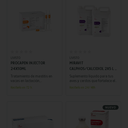
Añadir al carrito
Añadir al carrito
LIVISTO
LIVISTO
PROCAPEN INJECTOR
MIRAVIT
24X10ML
CALPHOS/CALCIDIOL 2X5 L –
SUPLEMENTO LÍQUIDO PARA
Tratamiento de mastitis en
Suplemento líquido para tus
AVES Y CERDOS, FORTALECE
vacas en lactación,
aves y cerdos que fortalece el
producidas por estafilococos
desarrollo óseo y muscular,
DESARROLLO ÓSEO Y
Recíbelo en 72 h.
Recíbelo en 24/48h
y estreptococos sensibles a la
promoviendo un crecimiento
MUSCULAR
bencilpenicilina.
óptimo.
NUEVO