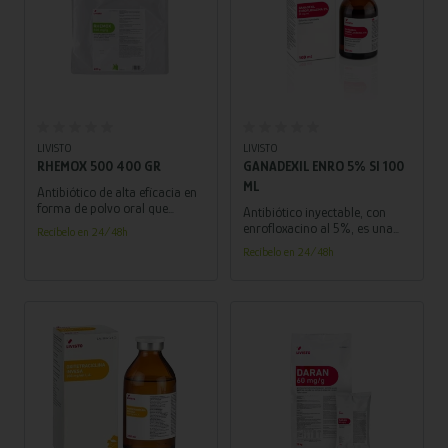
Añadir al carrito
Añadir al carrito
LIVISTO
LIVISTO
RHEMOX 500 400 GR
GANADEXIL ENRO 5% SI 100
ML
Antibiótico de alta eficacia en
forma de polvo oral que
Antibiótico inyectable, con
ofrece una solución efectiva
enrofloxacino al 5%, es una
Recíbelo en 24/48h
para combatir infecciones en
solución confiable para
Recíbelo en 24/48h
porcinos y aves.
combatir infecciones en
bovinos, porcinos y perros.