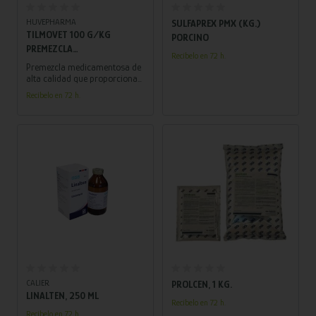
Añadir al carrito
Añadir al carrito
HUVEPHARMA
SULFAPREX PMX (KG.)
TILMOVET 100 G/KG
PORCINO
PREMEZCLA
Recíbelo en 72 h.
MEDICAMENTOSA PARA
Premezcla medicamentosa de
PORCINO Y CONEJOS (SACO
alta calidad que proporciona
una solución efectiva para
20 KG)
Recíbelo en 72 h.
prevenir y tratar
enfermedades respiratorias
en porcinos y conejos.
Añadir al carrito
Añadir al carrito
CALIER
PROLCEN, 1 KG.
LINALTEN, 250 ML
Recíbelo en 72 h.
Recíbelo en 72 h.