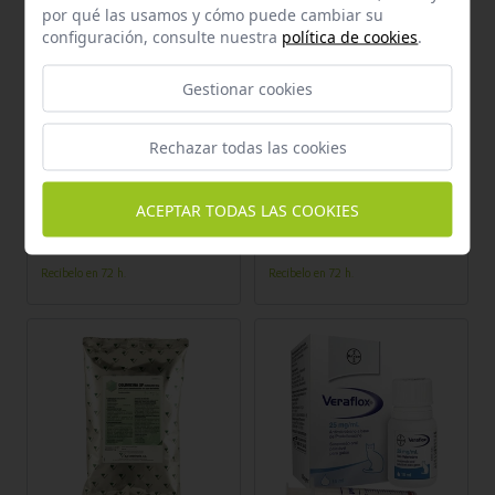
por qué las usamos y cómo puede cambiar su
configuración, consulte nuestra
política de cookies
.
Gestionar cookies
Rechazar todas las cookies
Añadir al carrito
Añadir al carrito
S.P. VETERINARIA, S.A.
VIRBAC
SULFADIM ORAL 1000 ML
EASOTIC 10 ML
ACEPTAR TODAS LAS COOKIES
Antibiótico confiable para
Tratamiento eficaz para
aves, bovinos y conejos.
infecciones del oído en perros.
Combate infecciones
Alivio rápido y duradero en un
Recíbelo en 72 h.
Recíbelo en 72 h.
efectivamente a través del
solo frasco.
agua de bebida. ¡Promueve la
salud animal de manera
sencilla y precisa!