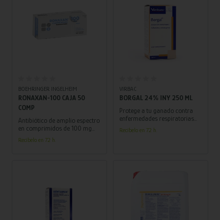
Añadir al carrito
Añadir al carrito
BOEHRINGER INGELHEIM
VIRBAC
RONAXAN-100 CAJA 50
BORGAL 24% INY 250 ML
COMP
Protege a tu ganado contra
enfermedades respiratorias
Antibiótico de amplio espectro
en bovinos, caballos, ovinos y
en comprimidos de 100 mg
Recíbelo en 72 h.
porcinos. ¡Confía en Borgal
para el tratamiento efectivo de
Recíbelo en 72 h.
para su salud!
infecciones en animales. Caja
con 50 comprimidos.