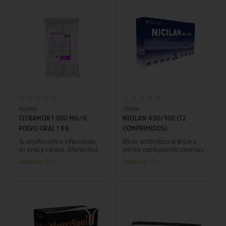
felices y activos!
Añadir al carrito
Añadir al carrito
ALIVIRA
CALIER
CITRAMOX 1.000 MG/G
NICILAN 400/100 (12
POLVO ORAL 1 KG
COMPRIMIDOS)
Tu aliado contra infecciones
Eficaz antibiótico oral para
en aves y cerdos. ¡Efectividad
perros combatiendo diversas
en cada dosis!
infecciones, desde
Recíbelo en 72 h.
Recíbelo en 72 h.
respiratorias hasta cutáneas.