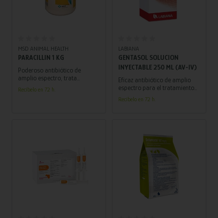
Añadir al carrito
Añadir al carrito
MSD ANIMAL HEALTH
LABIANA
PARACILLIN 1 KG
GENTASOL SOLUCION
INYECTABLE 250 ML (AV-IV)
Poderoso antibiótico de
amplio espectro, trata
Eficaz antibiótico de amplio
infecciones respiratorias y
espectro para el tratamiento
Recíbelo en 72 h.
gastrointestinales entre otras.
de infecciones en terneros,
Recíbelo en 72 h.
¡Contribuye a la salud animal
caballos, perros y gatos.
con su efectividad probada!
Añadir al carrito
Añadir al carrito