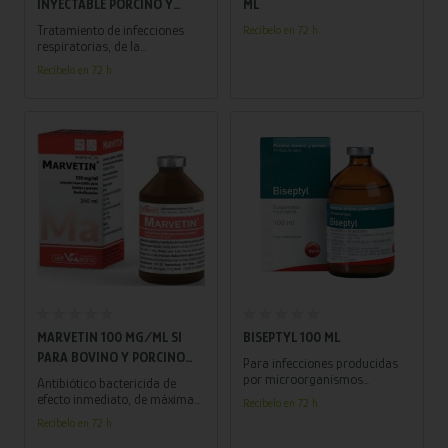
INYECTABLE PORCINO Y
ML
BOVINO 100 ML
Tratamiento de infecciones
Recíbelo en 72 h.
respiratorias, de la
necrobacilosis interdigital
Recíbelo en 72 h.
aguda y de la metritis aguda
posparto.
Añadir al carrito
Añadir al carrito
MARVETIN 100 MG/ML SI
BISEPTYL 100 ML
PARA BOVINO Y PORCINO
Para infecciones producidas
250 ML
por microorganismos
Antibiótico bactericida de
sensibles a la asociación
efecto inmediato, de máxima
Recíbelo en 72 h.
lincomicina/espectinomicina
acción terapéutica y con corto
Recíbelo en 72 h.
tales como disentería
periodo de retirada en leche.
vibriónica, colibacilosis,