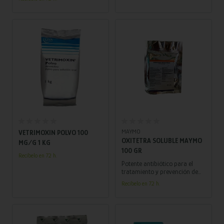
Añadir al carrito
Añadir al carrito
MAYMO
VETRIMOXIN POLVO 100
OXITETRA SOLUBLE MAYMO
MG/G 1 KG
100 GR
Recíbelo en 72 h.
Potente antibiótico para el
tratamiento y prevención de
infecciones en animales de
Recíbelo en 72 h.
producción. ¡Fácil de
administrar y seguro para el
consumo humano!