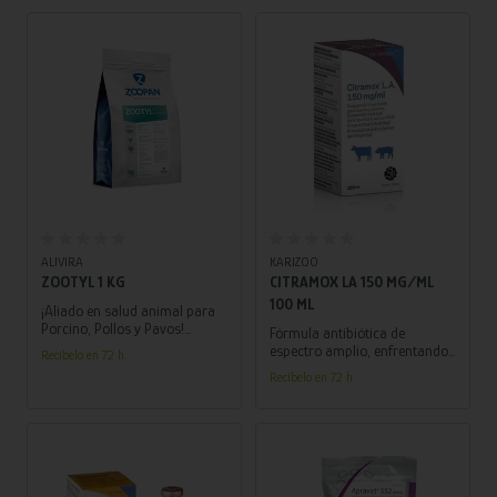
Añadir al carrito
Añadir al carrito
ALIVIRA
KARIZOO
ZOOTYL 1 KG
CITRAMOX LA 150 MG/ML
100 ML
¡Aliado en salud animal para
Porcino, Pollos y Pavos!
Fórmula antibiótica de
Tratamiento y prevención de
espectro amplio, enfrentando
Recíbelo en 72 h.
diversas enfermedades con
tanto bacterias Gram
Recíbelo en 72 h.
dosis específicas, seguridad
positivas como Gram
en carne y huevos.
negativas, ¡Garantiza la
vitalidad de tus animales a
través de su acción
bactericida efectiva!