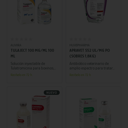
Añadir al carrito
Añadir al carrito
ALIVIRA
HUVEPHARMA
TULAJECT 100 MG/ML 100
APRAVET 552 UL/MG PO
ML
(SOBRES 1,8KG)
Solución inyectable de
Antibiótico veterinario de
Tulatromicina para bovinos,
amplio espectro para tratar
ovinos y porcinos.
infecciones entéricas por E.
Recíbelo en 72 h.
Recíbelo en 72 h.
Tratamiento y prevención de
coli y colibacilosis. ¡Asegura la
enfermedades respiratorias y
salud gastrointestinal en
pododermatitis.
animales jóvenes!
NUEVO