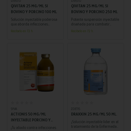
LIVISTO
LIVISTO
QIVITAN 25 MG/ML SI
QIVITAN 25 MG/ML SI
BOVINO Y PORCINO 100 ML
BOVINO Y PORCINO 250 ML
Solución inyectable poderosa
Potente suspensión inyectable
que aborda infecciones
diseñada para combatir
bacterianas en bovinos y
eficazmente infecciones
Recíbelo en 72 h.
Recíbelo en 72 h.
porcinos, respaldando su
bacterianas en bovinos y
salud y bienestar.
porcinos.
Añadir al carrito
Añadir al carrito
SYVA
ZOETIS
ACTIONIS 50 MG/ML
DRAXXIN 25 MG/ML 50 ML.
INYECTABLE PORCINO Y
¡Solución inyectable líder en el
BOVINO 250 ML
tratamiento de la Enfermedad
¡Tu aliado contra infecciones
Respiratoria Porcina!