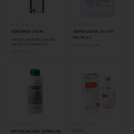
Añadir al carrito
Añadir al carrito
GENTAMOX 250 ML
TRIMSULFASOL 20/100
MG/ML 5 L
Solución antibiótica de alta
calidad es una elección
Recíbelo en 24/48h
confiable para combatir
Recíbelo en 72 h.
infecciones bacterianas. ¡No
esperes, asegura su bienestar
hoy mismo!
Añadir al carrito
Añadir al carrito
LIVISTO
MYCOFLOR ORAL 200MG/ML