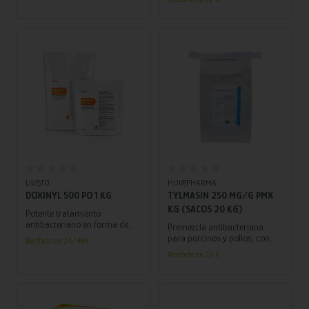
incluyendo disentería,
esta solución altamente
neumonía y otras infecciones
efectiva contra infecciones
bacterianas.
sensibles al Enrofloxacino.
Añadir al carrito
Añadir al carrito
LIVISTO
HUVEPHARMA
DOXINYL 500 PO 1 KG
TYLMASIN 250 MG/G PMX
KG (SACOS 20 KG)
Potente tratamiento
antibacteriano en forma de
Premezcla antibacteriana
polvo oral disuelto en agua,
para porcinos y pollos, con
Recíbelo en 24/48h
especialmente formulado
250 mg de Tilosina por
Recíbelo en 72 h.
para combatir infecciones
gramo. Eficaz contra diversas
respiratorias en porcinos y
afecciones respiratorias y
aves.
entéricas.