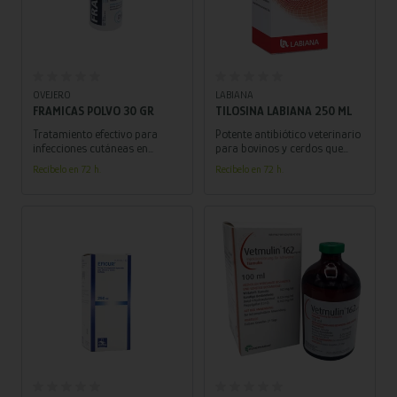
Añadir al carrito
Añadir al carrito
OVEJERO
LABIANA
FRAMICAS POLVO 30 GR
TILOSINA LABIANA 250 ML
Tratamiento efectivo para
Potente antibiótico veterinario
infecciones cutáneas en
para bovinos y cerdos que
perros y gatos. Su fórmula
ofrece una efectiva solución
Recíbelo en 72 h.
Recíbelo en 72 h.
aborda heridas abiertas y
para tratar infecciones
lesiones causadas por cepas
respiratorias.
sensibles de bacterias
comunes.
Añadir al carrito
Añadir al carrito