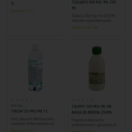
TULLAVIS 100 MG/ML 250
1L
ML
Recíbelo en 72 h.
Tullavis 100 mg/ml 250 Ml
solución inyectable para
bovino, porcino y ovino.
Recíbelo en 24/48h
Añadir al carrito
Añadir al carrito
DECHRA
COLMYC 100 MG/ML EN
TIALIN 125 MG/ML 1 L
AGUA DE BEBIDA 250ML
Una solución efectiva para
Potente tratamiento
combatir enfermedades en
antibacteriano, garantiza el
porcinos, pollos y pavos,
bienestar de tus animales con
Recíbelo en 72 h.
Recíbelo en 72 h.