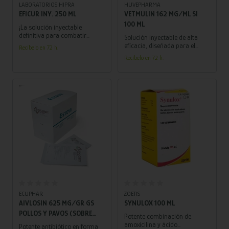
LABORATORIOS HIPRA
HUVEPHARMA
EFICUR INY. 250 ML
VETMULIN 162 MG/ML SI
100 ML
¡La solución inyectable
definitiva para combatir
Solución inyectable de alta
infecciones! Confiable, efectiva
eficacia, diseñada para el
Recíbelo en 72 h.
y segura para el bienestar de
tratamiento y prevención de
Recíbelo en 72 h.
tus animales.
diversas condiciones
bacterianas en porcinos
Añadir al carrito
Añadir al carrito
ECUPHAR
ZOETIS
AIVLOSIN 625 MG/GR GS
SYNULOX 100 ML
POLLOS Y PAVOS (SOBRE
Potente combinación de
400 GR)
amoxicilina y ácido
Potente antibiótico en forma