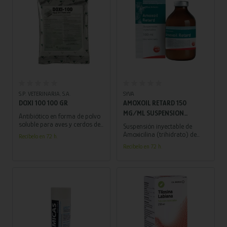
Añadir al carrito
Añadir al carrito
S.P. VETERINARIA, S.A.
SYVA
DOXI 100 100 GR
AMOXOIL RETARD 150
MG/ML SUSPENSION
Antibiótico en forma de polvo
INYECTABLE 100 ML
soluble para aves y cerdos de
Suspensión inyectable de
engorde, trata colibacilosis y
Amoxicilina (trihidrato) de
Recíbelo en 72 h.
enfermedades respiratorias.
acción prolongada para
Recíbelo en 72 h.
bovinos, ovinos y porcinos.