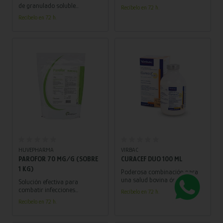
clavulánico para tratar
de granulado soluble
Recíbelo en 72 h.
infecciones en el tracto
diseñado para combatir
Recíbelo en 72 h.
digestivo, genitourinario,
infecciones respiratorias en
respiratorio y piel.
aves.
Añadir al carrito
Añadir al carrito
HUVEPHARMA
VIRBAC
PAROFOR 70 MG/G (SOBRE
CURACEF DUO 100 ML
1 KG)
Poderosa combinación para
una salud bovina óptima.
Solución efectiva para
Combate infecciones y alivia la
combatir infecciones
Recíbelo en 72 h.
inflamación de manera
gastrointestinales en terneros
Recíbelo en 72 h.
efectiva. ¡Cuidado avanzado
y porcinos. ¡Protege la salud
para tus animales!
de tus animales con Parofor!