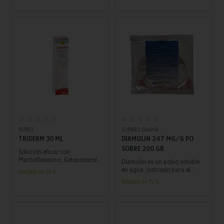
profesionales veterinarios!
Añadir al carrito
Añadir al carrito
FATRO
SUPER´S DIANA
TRIDERM 30 ML
DIAMULIN 247 MG/G PO
SOBRE 200 GR
Solución eficaz con
Marbofloxacino, Ketoconazol y
Diamulin es un polvo soluble
Prednisolona para tratar
en agua, indicado para el
Recíbelo en 72 h.
dermatitis agudas en perros.
tratamiento de enfermedades
Recíbelo en 72 h.
respiratorias en aves y cerdos,
proporcionando una solución
efectiva y de fácil
administración.