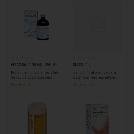
una rápida recuperación y
protección de la salud animal!
Añadir al carrito
Añadir al carrito
MYCOGAL 1,05 MUI 250 ML
DIACOL 1 L
Potente antibiótico macrólido
Solución oral efectiva para
de rápida absorción para
tratar diarreas neonatales
bovinos y porcinos,
bacterianas en animales
Recíbelo en 72 h.
Recíbelo en 72 h.
combatiendo infecciones
jóvenes, con potente acción
respiratorias y garantizando
antibiótica de Neomicina.
el bienestar animal.