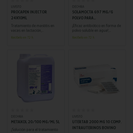
LIVISTO
DECHRA
PROCAPEN INJECTOR
SOLAMOCTA 697 MG/G
24X10ML
POLVO PARA
ADMINISTRACION EN AGUA
Tratamiento de mastitis en
¡Eficaz antibiótico en forma de
DE BEBIDA PARA POLLOS
vacas en lactación,
polvo soluble en agua!,
producidas por estafilococos
indicado para el tratamiento
PATOS Y PAVOS 500 GR
Recíbelo en 72 h.
Recíbelo en 72 h.
y estreptococos sensibles a la
de infecciones en aves como
bencilpenicilina.
pollos, patos y pavos.
Añadir al carrito
Añadir al carrito
DECHRA
LIVISTO
METAXOL 20/100 MG/ML 5L
UTERTAB 2000 MG 10 COMP.
INTRAUTERINOS BOVINO
¡Solución para el tratamiento