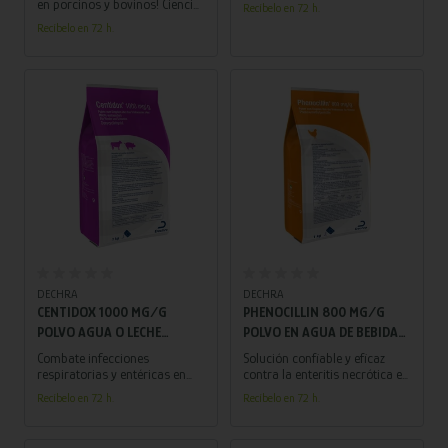
en porcinos y bovinos! Ciencia
Recíbelo en 72 h.
y eficacia en una solución de
Recíbelo en 72 h.
vanguardia para un ganado
más saludable.
Añadir al carrito
Añadir al carrito
DECHRA
DECHRA
CENTIDOX 1000 MG/G
PHENOCILLIN 800 MG/G
POLVO AGUA O LECHE
POLVO EN AGUA DE BEBIDA
BEBIDA PARA TERNEROS Y
PARA POLLOS 1 KG
Combate infecciones
Solución confiable y eficaz
PORCINO 1 KG
respiratorias y entéricas en
contra la enteritis necrótica en
terneros y porcinos,
pollos, manteniendo a tus
Recíbelo en 72 h.
Recíbelo en 72 h.
brindando bienestar y
aves protegidas y en su mejor
vitalidad a tus animales.
estado de salud. Cuida lo que
¡Cuida su salud con CENTIDOX!
más importa: ¡tus pollos