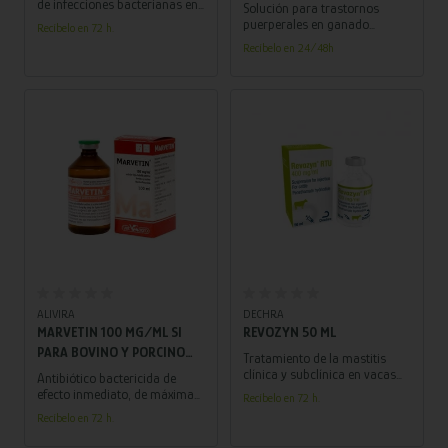
de infecciones bacterianas en
Solución para trastornos
porcinos y pollos! Formulada
puerperales en ganado
Recíbelo en 72 h.
con trimetoprima y
bovino, tratando y previniendo
Recíbelo en 24/48h
sulfametoxazol.
afecciones postparto con su
potente fórmula a base de
tetraciclina.
Añadir al carrito
Añadir al carrito
ALIVIRA
DECHRA
MARVETIN 100 MG/ML SI
REVOZYN 50 ML
PARA BOVINO Y PORCINO
Tratamiento de la mastitis
100 ML
clínica y subclínica en vacas
Antibiótico bactericida de
en lactación causada por
efecto inmediato, de máxima
Recíbelo en 72 h.
estafilococos y estreptococos
acción terapéutica y con corto
Recíbelo en 72 h.
sensibles a la penicilina.
periodo de retirada en leche.