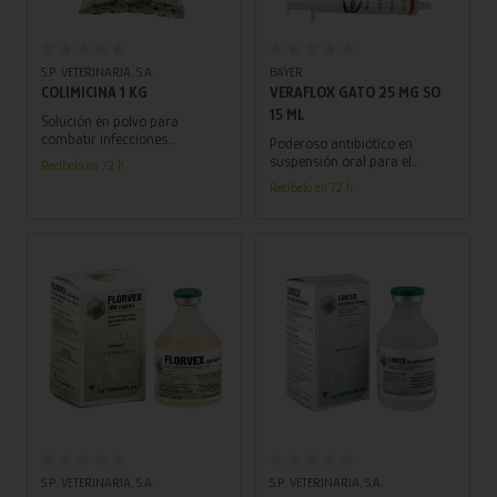
Añadir al carrito
Añadir al carrito
S.P. VETERINARIA, S.A.
BAYER
COLIMICINA 1 KG
VERAFLOX GATO 25 MG SO
15 ML
Solución en polvo para
combatir infecciones
Poderoso antibiótico en
intestinales en aves y
suspensión oral para el
Recíbelo en 72 h.
animales de granja, con
tratamiento de infecciones
Recíbelo en 72 h.
dosificación sencilla en el
respiratorias, heridas y
agua de bebida.
abscesos en gatos.
Añadir al carrito
Añadir al carrito
S.P. VETERINARIA, S.A.
S.P. VETERINARIA, S.A.