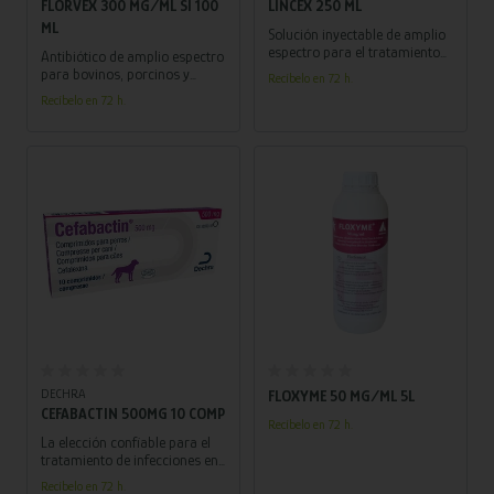
FLORVEX 300 MG/ML SI 100
LINCEX 250 ML
ML
Solución inyectable de amplio
espectro para el tratamiento
Antibiótico de amplio espectro
de infecciones en bovinos,
para bovinos, porcinos y
Recíbelo en 72 h.
porcinos y perros. Combate
ovinos, ideal para tratar
Recíbelo en 72 h.
eficazmente diversas
infecciones respiratorias.
enfermedades bacterianas.
Confía en su eficacia bajo la
orientación de un veterinario.
Añadir al carrito
Añadir al carrito
DECHRA
FLOXYME 50 MG/ML 5L
CEFABACTIN 500MG 10 COMP
Recíbelo en 72 h.
La elección confiable para el
tratamiento de infecciones en
perros. ¡Recomendado por
Recíbelo en 72 h.