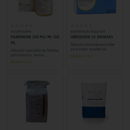
Añadir al carrito
Añadir al carrito
HUVEPHARMA
BOEHRINGER INGELHEIM
PHARMASIN 200 MG/ML 100
UBROLEXIN 20 JERINGAS
ML
Solución intramamaria líder
para tratar mastitis en
Solución inyectable de Tilosina
bovinos lecheros. Fórmula
para bovinos, ovinos,
Recíbelo en 72 h.
eficaz y segura con cefalexina
caprinos y porcinos. ¡Potente y
Recíbelo en 72 h.
y kanamicina.
confiable contra diversas
infecciones!