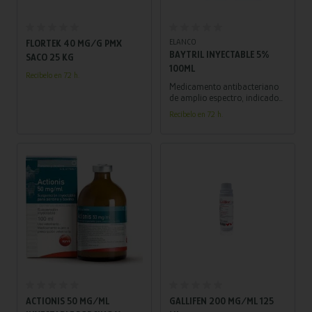
Añadir al carrito
Añadir al carrito
ELANCO
FLORTEK 40 MG/G PMX
BAYTRIL INYECTABLE 5%
SACO 25 KG
100ML
Recíbelo en 72 h.
Medicamento antibacteriano
de amplio espectro, indicado
para acabar con una serie de
Recíbelo en 72 h.
bacterias patógenas, que son
las causantes de diferentes
procesos infecciosos y
enfermedades en distintas
especies animales.
Añadir al carrito
Añadir al carrito
ACTIONIS 50 MG/ML
GALLIFEN 200 MG/ML 125