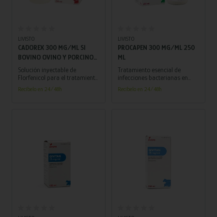
Añadir al carrito
Añadir al carrito
LIVISTO
LIVISTO
CADOREX 300 MG/ML SI
PROCAPEN 300 MG/ML 250
BOVINO OVINO Y PORCINO
ML
250 ML
Solución inyectable de
Tratamiento esencial de
Florfenicol para el tratamiento
infecciones bacterianas en
eficaz de infecciones
porcinos, bovinos y caballos.
Recíbelo en 24/48h
Recíbelo en 24/48h
respiratorias en bovino, ovino
Suspensión inyectable de
y porcino.
Bencilpenicilina procaína con
resuspensión impecable.
Añadir al carrito
Añadir al carrito