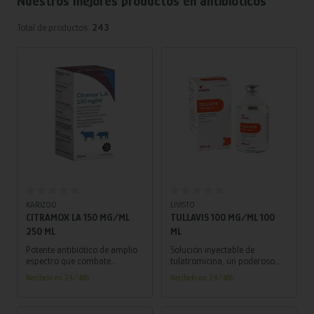
Nuestros mejores productos en
antibióticos
Total de productos:
243
Añadir al carrito
Añadir al carrito
KARIZOO
LIVISTO
CITRAMOX LA 150 MG/ML
TULLAVIS 100 MG/ML 100
250 ML
ML
Potente antibiótico de amplio
Solución inyectable de
espectro que combate
tulatromicina, un poderoso
bacterias Gram positivas y
antibiótico efectivo en el
Recíbelo en 24/48h
Recíbelo en 24/48h
negativas, ¡asegurando la
tratamiento de enfermedades
salud de tus animales con su
respiratorias en bovinos,
acción bactericida!
porcinos y ovinos. ¡Asegura