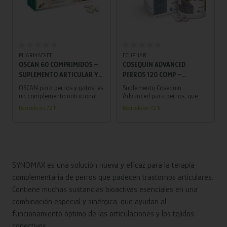
Añadir al carrito
Añadir al carrito
ECUPHAR
PHARMADIET
COSEQUIN ADVANCED
HYALORAL RAZAS GRANDES
PERROS 120 COMP –
120 COMP – SUPLEMENTO
SUPLEMENTO PARA
PARA ARTICULACIONES DE
Suplemento Cosequin
Alimento complementario que
FORTALECER
PERROS GRANDES CON
Advanced para perros, que
regenera y protege las
fortalece las articulaciones y
articulaciones, aliviando el
ARTICULACIONES Y MEJORAR
PROBLEMAS
Recíbelo en 72 h.
Recíbelo en 72 h.
mejora la movilidad,
dolor y la inflamación en
MOVILIDAD
OSTEOARTICULARES
promoviendo una vida activa y
perros grandes con problemas
saludable.
osteoarticulares.
SYNOMAX es una solución nueva y eficaz para la terapia
complementaria de perros que padecen trastornos articulares.
Contiene muchas sustancias bioactivas esenciales en una
combinación especial y sinérgica, que ayudan al
funcionamiento óptimo de las articulaciones y los tejidos
conectivos.