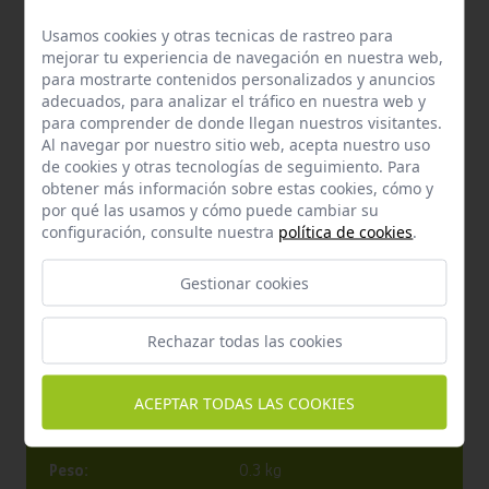
Usamos cookies y otras tecnicas de rastreo para
mejorar tu experiencia de navegación en nuestra web,
para mostrarte contenidos personalizados y anuncios
adecuados, para analizar el tráfico en nuestra web y
para comprender de donde llegan nuestros visitantes.
Al navegar por nuestro sitio web, acepta nuestro uso
de cookies y otras tecnologías de seguimiento. Para
obtener más información sobre estas cookies, cómo y
por qué las usamos y cómo puede cambiar su
Características
configuración, consulte nuestra
política de cookies
.
Gestionar cookies
Marca:
Synomax
Especies:
Perros
Rechazar todas las cookies
Edad:
Adulto, Senior
Raza:
Todos los tamaños
ACEPTAR TODAS LAS COOKIES
Formato:
Envase 275 ml
Peso:
0.3 kg