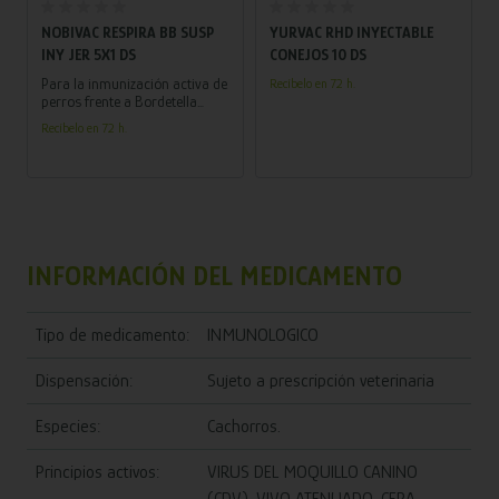
Añadir al carrito
Añadir al carrito
NOBIVAC RESPIRA BB SUSP
YURVAC RHD INYECTABLE
INY JER 5X1 DS
CONEJOS 10 DS
Para la inmunización activa de
Recíbelo en 72 h.
perros frente a Bordetella
bronchiseptica para reducir
Recíbelo en 72 h.
los síntomas clínicos de la
enfermedad del tracto
respiratorio superior y la
excreción bacteriana
posinfección.
INFORMACIÓN DEL MEDICAMENTO
Tipo de medicamento:
INMUNOLOGICO
Dispensación:
Sujeto a prescripción veterinaria
Especies:
Cachorros.
Principios activos:
VIRUS DEL MOQUILLO CANINO