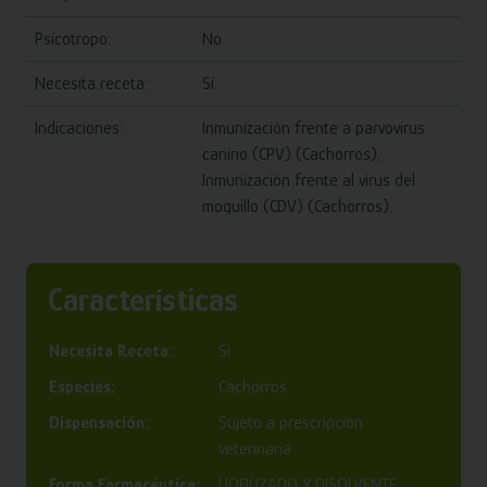
Psicotropo:
No
Necesita receta:
Si
Indicaciones:
Inmunización frente a parvovirus
canino (CPV) (Cachorros),
Inmunización frente al virus del
moquillo (CDV) (Cachorros).
Características
Necesita Receta:
Si
Especies:
Cachorros
Dispensación:
Sujeto a prescripción
veterinaria
Forma Farmacéutica:
LIOFILIZADO Y DISOLVENTE