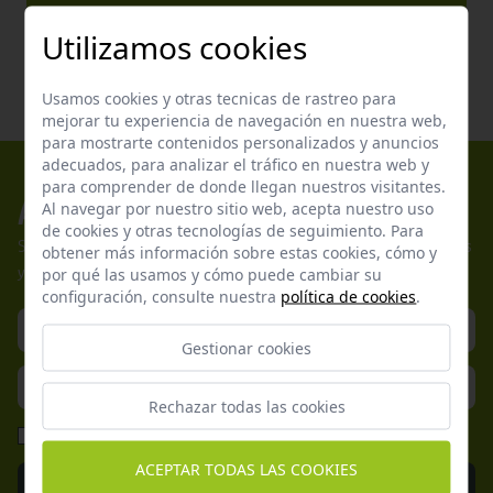
Utilizamos cookies
Usamos cookies y otras tecnicas de rastreo para
mejorar tu experiencia de navegación en nuestra web,
para mostrarte contenidos personalizados y anuncios
adecuados, para analizar el tráfico en nuestra web y
para comprender de donde llegan nuestros visitantes.
Apúntate a nuestros boletines
Al navegar por nuestro sitio web, acepta nuestro uso
de cookies y otras tecnologías de seguimiento. Para
Suscríbete a nuestra newsletter y no te pierdas nuestras ofertas
obtener más información sobre estas cookies, cómo y
y promociones exclusivas.
por qué las usamos y cómo puede cambiar su
configuración, consulte nuestra
política de cookies
.
Gestionar cookies
Rechazar todas las cookies
He leído y acepto la
Política de Privacidad
ACEPTAR TODAS LAS COOKIES
Enviar