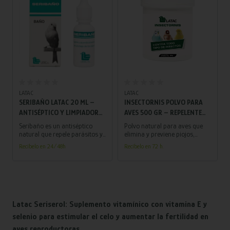
Añadir al carrito
Añadir al carrito
LATAC
LATAC
SERIBAÑO LATAC 20 ML –
INSECTORNIS POLVO PARA
ANTISÉPTICO Y LIMPIADOR
AVES 500 GR – REPELENTE
NATURAL PARA PLUMAJE DE
NATURAL CONTRA PIOJOS Y
Seribaño es un antiséptico
Polvo natural para aves que
AVES
ÁCAROS
natural que repele parásitos y
elimina y previene piojos,
limpia profundamente el
ácaros y mosquitos. Seguro,
Recíbelo en 24/48h
Recíbelo en 72 h.
plumaje, realzando su brillo y
sin químicos, con acción
colores. Fácil de usar en baños
residual y uso en aves, nidos y
de aves para un plumaje sano
jaulas. Aplicación fácil y
y vibrante.
efectiva.
Latac Seriserol: Suplemento vitamínico con vitamina E y
selenio para estimular el celo y aumentar la fertilidad en
aves reproductoras