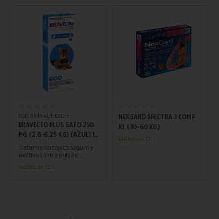
Añadir al carrito
Añadir al carrito
MSD ANIMAL HEALTH
NEXGARD SPECTRA 3 COMP
BRAVECTO PLUS GATO 250
XL (30-60 KG)
MG (2,8-6,25 KG) (AZUL) 1
Recíbelo en 72 h.
PIPETA
Tratamiento tópico seguro y
efectivo contra pulgas,
garrapatas y parásitos
Recíbelo en 72 h.
internos. ¡Protege a tu felino
durante 3 meses con una sola
aplicación!