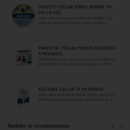
SERESTO COLLAR PERRO GRANDE 70
CM (>8 KG)
Collar Seresto para perros de más de 8Kg, una
solución de larga duración contra pulgas y
garrapatas, resistente al agua. Ayuda a reducir el
riesgo de leishmaniosis en perros de más de 7
semanas.
PARASITAL COLLAR PERROS PEQUEÑOS
Y MEDIANOS
Ofrece protección natural para perros medianos
y pequeños contra garrapatas, pulgas y otros
insectos. ¡Bienestar y tranquilidad para tus
mascotas en un collar!
FLETCARE COLLAR 75 CM PERROS
Collar sin insecticida protector contra parásitos
externos (mosquitos, pulgas, garrapatas, etc.)
También te recomendamos