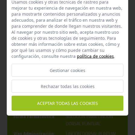
Usamos cookies y otras tecnicas de rastreo para
Fiprex 150 mg para Perros Medianos es una solución confiable
mejorar tu experiencia de navegación en nuestra web,
y práctica para proteger a tu perro contra pulgas y
para mostrarte contenidos personalizados y anuncios
garrapatas, manteniéndolo saludable y cómodo.
adecuados, para analizar el tráfico en nuestra web y
para comprender de donde llegan nuestros visitantes.
Al navegar por nuestro sitio web, acepta nuestro uso
Características
de cookies y otras tecnologías de seguimiento. Para
obtener más información sobre estas cookies, cómo y
por qué las usamos y cómo puede cambiar su
Marca:
Chemical
configuración, consulte nuestra
política de cookies
.
Especies:
Perros
Edad:
Gestionar cookies
Raza:
Razas Medianas
Rechazar todas las cookies
Formato:
Caja 12 pipetas spot on
Dispensación:
No sujeto a prescripción
ACEPTAR TODAS LAS COOKIES
veterinaria
Forma Farmacéutica:
SOLUCIÓN PARA UNCIÓN
DORSAL PUNTUAL
Vías Administración:
UNCIÓN DORSAL PUNTUAL