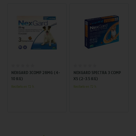
Añadir al carrito
Añadir al carrito
M
NEXGARD 3COMP 28MG (4-
NEXGARD SPECTRA 3 COMP
E
10 KG)
XS (2-3.5 KG)
O
Recíbelo en 72 h.
Recíbelo en 72 h.
¡
c
g
R
ú
¡
t