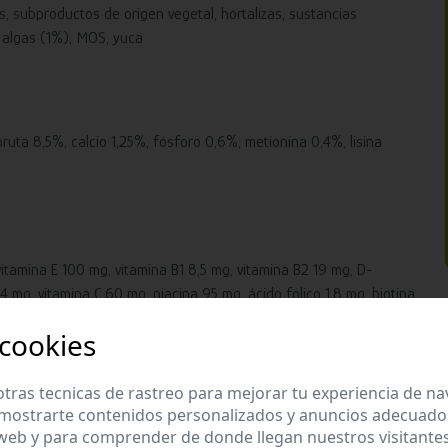
s, subproductos de origen vegetal, hortalizas, sustancias
 algas (1%), MOS, yuca
ruta 8,5%, calcio 1,25%, fósforo 0,6%, metionina 0,4%, lisina
itamina E 100 mg, vitamina B1 8,5 mg, vitamina B2 19 mg, D-
 mg, vitamina C 60 mg, niacina 95 mg, ácido fólico 1,8 mg, biotina
05 (cobre) 12 mg, 3b503 (manganeso) 120 mg, 3b605 (zinc) 115 mg,
 cookies
tras tecnicas de rastreo para mejorar tu experiencia de n
mostrarte contenidos personalizados y anuncios adecuados,
 web y para comprender de donde llegan nuestros visitantes
r en los pellets NutriBird. Esto tiene un impacto menor en la