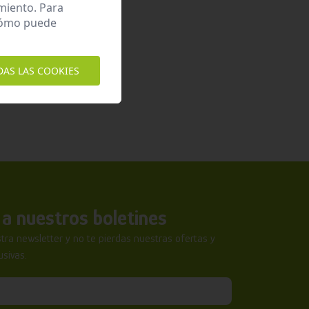
miento. Para
 cómo puede
DAS LAS COOKIES
a nuestros boletines
tra newsletter y no te pierdas nuestras ofertas y
sivas.