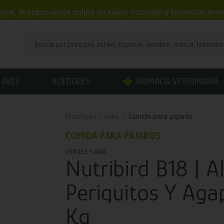
mal, el especialista online en salud, nutrición y bienestar an
AVES
ROEDORES
FARMACIA VETERINARIA
Hispalgan
Aves
Comida para pájaros
COMIDA PARA PÁJAROS
VERSELE-LAGA
Nutribird B18 | 
Periquitos Y Aga
Kg