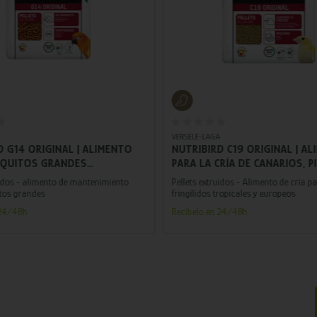
Añadir al carrito
Añadir al carrito
A
VERSELE-LAGA
D G14 ORIGINAL | ALIMENTO
NUTRIBIRD C19 ORIGINAL | A
IQUITOS GRANDES
PARA LA CRÍA DE CANARIOS, 
OR 1 KG
TROPICALES, EUROPEOS Y DE
uidos - alimento de mantenimiento
Pellets extruidos - Alimento de cría p
SIMILARES 3 KG
itos grandes
fringílidos tropicales y europeos
 24/48h
Recíbelo en 24/48h