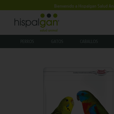
Bienvenido a Hispalgan Salud Ani
PERROS
GATOS
CABALLOS