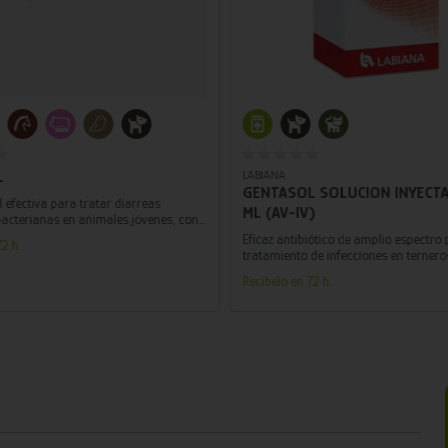
Añadir al carrito
Añadir al carrito
L
LABIANA
GENTASOL SOLUCION INYECTA
l efectiva para tratar diarreas
ML (AV-IV)
acterianas en animales jóvenes, con
ón antibiótica de Neomicina.
Eficaz antibiótico de amplio espectro 
2 h.
tratamiento de infecciones en terneros
perros y gatos.
Recíbelo en 72 h.