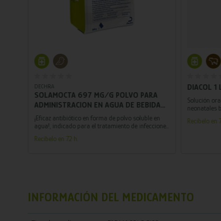
Añadir al carrito
DECHRA
DIACOL 1 
SOLAMOCTA 697 MG/G POLVO PARA
Solución ora
ADMINISTRACION EN AGUA DE BEBIDA
ata
neonatales b
PARA POLLOS PATOS Y PAVOS 500 GR
s
potente acci
¡Eficaz antibiótico en forma de polvo soluble en
Recíbelo en 7
n su
agua!, indicado para el tratamiento de infecciones
en aves como pollos, patos y pavos.
Recíbelo en 72 h.
INFORMACIÓN DEL MEDICAMENTO