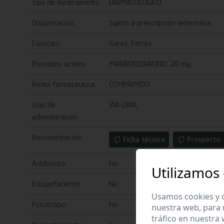
Tipo de medicamento:
FARMACOLOGICO
Dispensación:
Sujeto a prescripción veterinaria
Especies:
Gatos, Perros.
Principios activos:
MARBOFLOXACINO: 20 mg.
Forma farmacéutica:
COMPRIMIDO
Vías de
VÍA ORAL.
administración:
Documentación:
Ficha técnica
Prospecto
Antibiotico:
No
Utilizamos
Estupefaciente:
No
Usamos cookies y o
Psicotropo:
No
nuestra web, para 
tráfico en nuestra