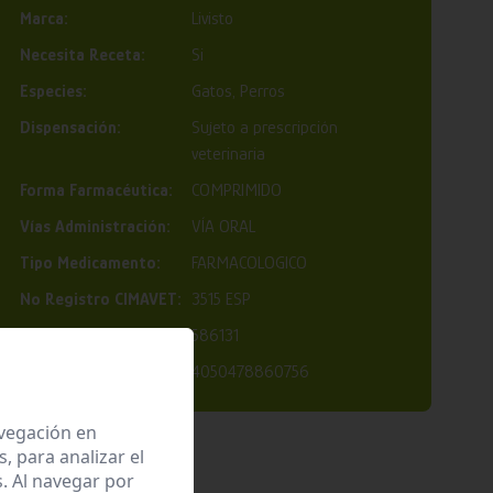
Marca:
Livisto
Necesita Receta:
Si
Especies:
Gatos, Perros
Dispensación:
Sujeto a prescripción
veterinaria
Forma Farmacéutica:
COMPRIMIDO
Vías Administración:
VÍA ORAL
Tipo Medicamento:
FARMACOLOGICO
Nº Registro CIMAVET:
3515 ESP
Código Nacional:
586131
EAN:
4050478860756
avegación en
 para analizar el
. Al navegar por