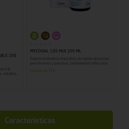
Añadir al carrito
MYCOGAL 1,05 MUI 250 ML
LIVIST
BLE 250
PROC
Potente antibiótico macrólido de rápida absorción
para bovinos y porcinos, combatiendo infecciones
Tratam
respiratorias y garantizando el bienestar animal.
produ
para el
Recíbelo en 72 h.
sensib
, caballos,
Recíbe
Características