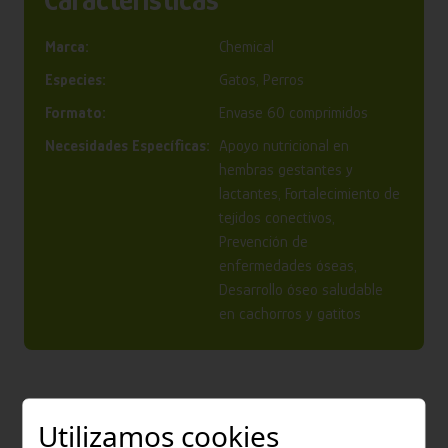
Características
Marca:
Chemical
Especies:
Gatos, Perros
Formato:
Envase 60 comprimidos
Necesidades Específicas:
Apoyo nutricional en
hembras gestantes y
lactantes, Fortalecimiento de
tejidos conectivos,
Prevención de
enfermedades óseas,
Desarrollo óseo saludable
en cachorros y gatitos
Utilizamos cookies