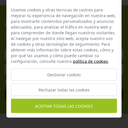
Usamos cookies y otras tecnicas de rastreo para
mejorar tu experiencia de navegación en nuestra web,
para mostrarte contenidos personalizados y anuncios
Apúntate a nuestros boletines
adecuados, para analizar el tráfico en nuestra web y
para comprender de donde llegan nuestros visitantes.
Suscríbete a nuestra newsletter y no te pierdas nuestras ofertas
Al navegar por nuestro sitio web, acepta nuestro uso
y promociones exclusivas.
de cookies y otras tecnologías de seguimiento. Para
obtener más información sobre estas cookies, cómo y
por qué las usamos y cómo puede cambiar su
configuración, consulte nuestra
política de cookies
.
Gestionar cookies
He leído y acepto la
Política de Privacidad
Rechazar todas las cookies
Enviar
ACEPTAR TODAS LAS COOKIES