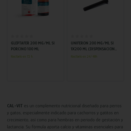
Añadir al carrito
Añadir al carrito
GLEPTAFER 200 MG/ML SI
UNIFERON 200 MG/ML SI
PORCINO 100 ML
1X200 ML (DISPENSACION
FRACCIONADA)
Recíbelo en 72 h.
Recíbelo en 24/48h
CAL-VIT
es un complemento nutricional diseñado para perros
y gatos, especialmente indicado para cachorros y gatitos en
crecimiento, así como para hembras en periodo de gestación y
lactancia. Su fórmula aporta calcio y vitaminas esenciales para