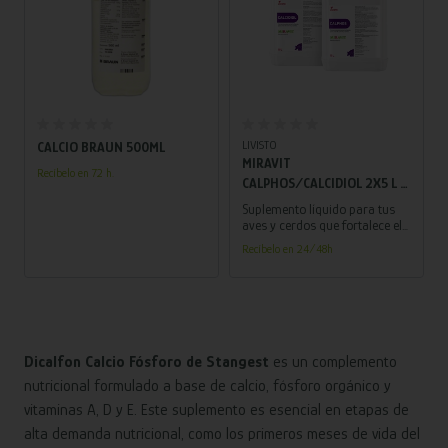
Añadir al carrito
Añadir al carrito
LIVISTO
CALCIO BRAUN 500ML
MIRAVIT
Recíbelo en 72 h.
CALPHOS/CALCIDIOL 2X5 L –
SUPLEMENTO LÍQUIDO PARA
Suplemento líquido para tus
AVES Y CERDOS, FORTALECE
aves y cerdos que fortalece el
desarrollo óseo y muscular,
DESARROLLO ÓSEO Y
Recíbelo en 24/48h
promoviendo un crecimiento
MUSCULAR
óptimo.
Dicalfon Calcio Fósforo de Stangest
es un complemento
nutricional formulado a base de calcio, fósforo orgánico y
vitaminas A, D y E. Este suplemento es esencial en etapas de
alta demanda nutricional, como los primeros meses de vida del