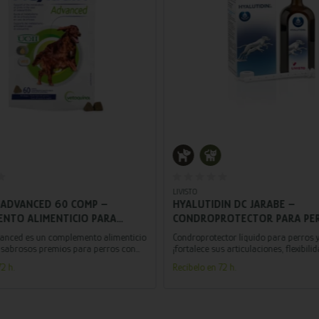
Añadir al carrito
Añadir al carrito
LIVISTO
 ADVANCED 60 COMP –
HYALUTIDIN DC JARABE –
NTO ALIMENTICIO PARA
CONDROPROTECTOR PARA PE
ON ARTROSIS EN FORMA DE
GATOS CON ÁCIDO HIALURÓNI
vanced es un complemento alimenticio
Condroprotector líquido para perros y
 SABROSOS
CONDROITÍN SULFATO
 sabrosos premios para perros con
¡fortalece sus articulaciones, flexibilid
ave para favorecer la función articular!
vitalidad, permitiéndoles vivir cada d
2 h.
Recíbelo en 72 h.