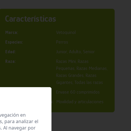
Características
Marca:
Vetoquinol
Especies:
Perros
Edad:
Junior, Adulto, Senior
Raza:
Razas Mini, Razas
Pequeñas, Razas Medianas,
Razas Grandes, Razas
Gigantes, Todas las razas
Formato:
Envase 60 comprimidos
Necesidades Específicas:
Movilidad y articulaciones
avegación en
 para analizar el
. Al navegar por