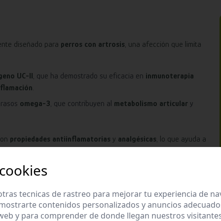
ente diseñado para
perros con artrosis
, una afección que limita
geno UC-II
, que ha demostrado su eficacia en
inmunoterapia
inflamación
.
grasos
omega-3
, que contribuyen al
metabolismo articular
y
 con
propiedades antiinflamatorias
y
analgésicas
, lo que ayuda a
res.
 cookies
, lo que permite conservar los snacks de forma cómoda y sencilla.
tras tecnicas de rastreo para mejorar tu experiencia de n
mostrarte contenidos personalizados y anuncios adecuados,
cular y aliviar el malestar, los perros pueden volver a ser más
 web y para comprender de donde llegan nuestros visitantes