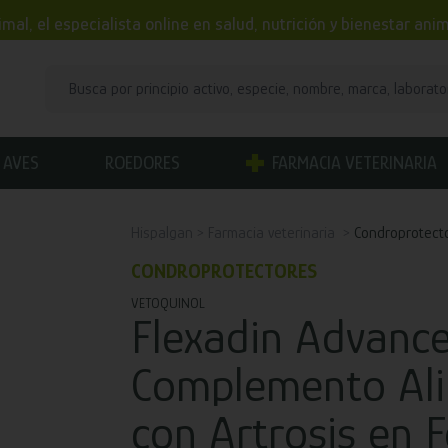
mal, el especialista online en salud, nutrición y bienestar an
AVES
ROEDORES
FARMACIA VETERINARIA
Hispalgan
Farmacia veterinaria
Condroprotect
CONDROPROTECTORES
VETOQUINOL
Flexadin Advanc
Complemento Ali
con Artrosis en 