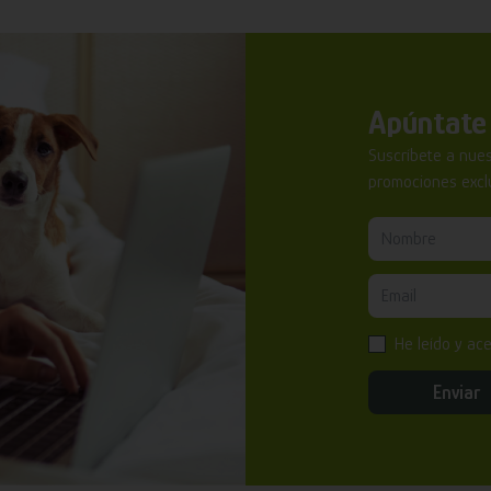
Apúntate 
Suscríbete a nues
promociones exclu
He leído y ac
Enviar