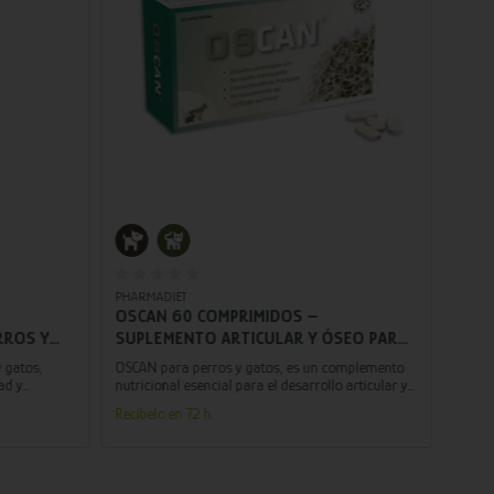
Añadir al carrito
PHARMADIET
VETPL
OSCAN 60 COMPRIMIDOS –
SYNO
RROS Y
SUPLEMENTO ARTICULAR Y ÓSEO PARA
SUP
CO Y
PERROS Y GATOS | SALUD Y BIENESTAR
PAR
 gatos,
OSCAN para perros y gatos, es un complemento
SYNOQ
ARTICULAR
ad y
nutricional esencial para el desarrollo articular y
líder 
ía al máximo!
óseo, garantizando su bienestar.
conti
Recíbelo en 72 h.
Recíbe
benefi