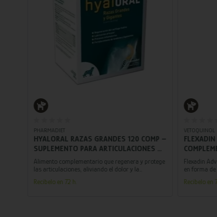
Añadir al carrito
PHARMADIET
VETOQUINOL
HYALORAL RAZAS GRANDES 120 COMP –
FLEXADIN
O
SUPLEMENTO PARA ARTICULACIONES DE
COMPLEME
PERROS GRANDES CON PROBLEMAS
PERROS C
perros
Alimento complementario que regenera y protege
Flexadin Ad
OSTEOARTICULARES
PREMIOS
ar y el
las articulaciones, aliviando el dolor y la
en forma de
inflamación en perros grandes con problemas
artrosis. ¡Cl
Recíbelo en 72 h.
Recíbelo en 7
osteoarticulares.