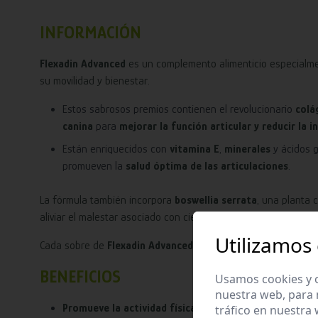
INFORMACIÓN
Flexadin Advanced
es un complemento alimenticio especialm
su movilidad y bienestar.
Estos sabrosos premios contienen el revolucionario
colá
canina
para
mejorar la función articular y reducir la 
Están enriquecidos con
vitamina E
,
minerales
y ácidos 
promueven la
salud óptima de las articulaciones
.
La fórmula también incorpora
boswellia serrata
, una planta
aliviar el malestar asociado con ciertas enfermedades articula
Utilizamos
Cada sobre de
Flexadin Advanced
cuenta con un cierre de zip
BENEFICIOS
Usamos cookies y o
nuestra web, para 
Promueve la actividad física
: Al mejorar la función arti
tráfico en nuestra