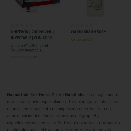
Añadir al carrito
Añadir al carrito
UNIFERON | 200 MG/ML |
CALCIO BRAUN 500ML
INYECTABLE | CLÍNICO 12
Recíbelo en 72 h.
UNIDADES
Uniferon® 200 mg/ml
Solución Inyectable,
administración de hierro
Recíbelo en 24/48h
rápida y sencilla
Haematinic Red Horse 2 L de NutriLabs
es un suplemento
nutricional líquido especialmente formulado para caballos de
deporte, entrenamiento o competición que requieren un
aporte adicional de hierro, vitaminas del grupo B y
oligoelementos esenciales. Su fórmula favorece la formación
de glóbulos rojos, el transporte eficiente de oxígeno y la