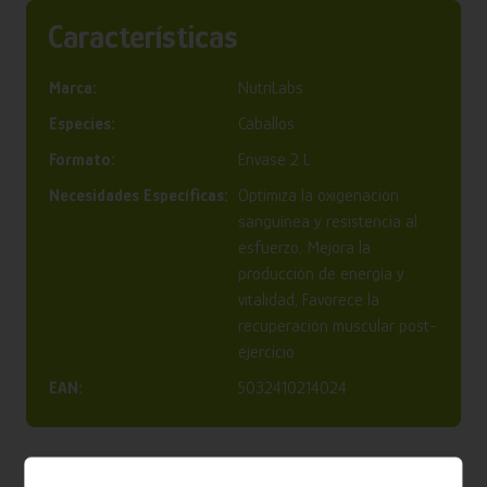
Características
Marca:
NutriLabs
Especies:
Caballos
Formato:
Envase 2 L
Necesidades Específicas:
Optimiza la oxigenación
sanguínea y resistencia al
esfuerzo, Mejora la
producción de energía y
vitalidad, Favorece la
recuperación muscular post-
ejercicio
EAN:
5032410214024