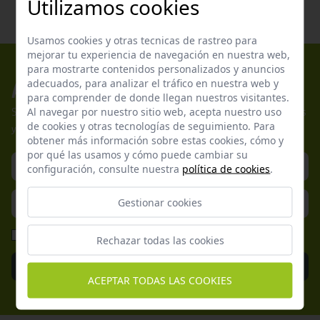
Utilizamos cookies
Usamos cookies y otras tecnicas de rastreo para
mejorar tu experiencia de navegación en nuestra web,
para mostrarte contenidos personalizados y anuncios
adecuados, para analizar el tráfico en nuestra web y
Apúntate a nuestros boletines
para comprender de donde llegan nuestros visitantes.
Al navegar por nuestro sitio web, acepta nuestro uso
Suscríbete a nuestra newsletter y no te pierdas nuestras ofertas
de cookies y otras tecnologías de seguimiento. Para
y promociones exclusivas.
obtener más información sobre estas cookies, cómo y
por qué las usamos y cómo puede cambiar su
configuración, consulte nuestra
política de cookies
.
Gestionar cookies
He leído y acepto la
Política de Privacidad
Rechazar todas las cookies
Enviar
ACEPTAR TODAS LAS COOKIES