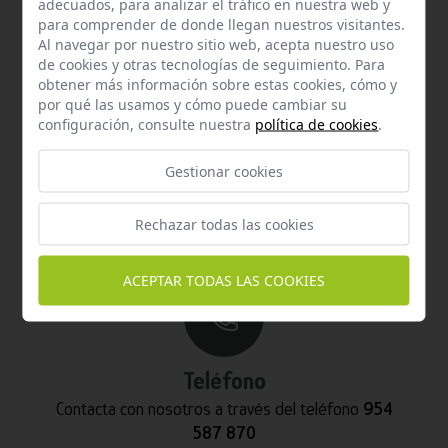
adecuados, para analizar el tráfico en nuestra web y
para comprender de donde llegan nuestros visitantes.
Al navegar por nuestro sitio web, acepta nuestro uso
de cookies y otras tecnologías de seguimiento. Para
obtener más información sobre estas cookies, cómo y
por qué las usamos y cómo puede cambiar su
configuración, consulte nuestra
política de cookies
.
Gestionar cookies
Email
Contacta con nosotros vía email
Rechazar todas las cookies
info@hispalgan.com
ACEPTAR TODAS LAS COOKIES
Teléfono
Contacta con nosotros a través del teléfono
954
587 870