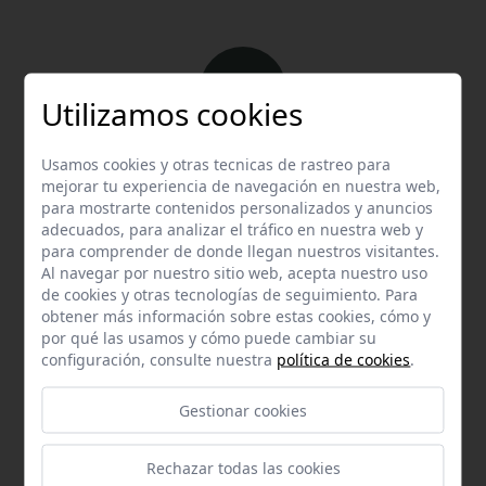
Utilizamos cookies
Email
Usamos cookies y otras tecnicas de rastreo para
mejorar tu experiencia de navegación en nuestra web,
Contacta con nosotros vía email
para mostrarte contenidos personalizados y anuncios
info@hispalgan.com
adecuados, para analizar el tráfico en nuestra web y
para comprender de donde llegan nuestros visitantes.
Al navegar por nuestro sitio web, acepta nuestro uso
de cookies y otras tecnologías de seguimiento. Para
obtener más información sobre estas cookies, cómo y
por qué las usamos y cómo puede cambiar su
configuración, consulte nuestra
política de cookies
.
Teléfono
Contacta con nosotros a través del teléfono
954
Gestionar cookies
587 870
Rechazar todas las cookies