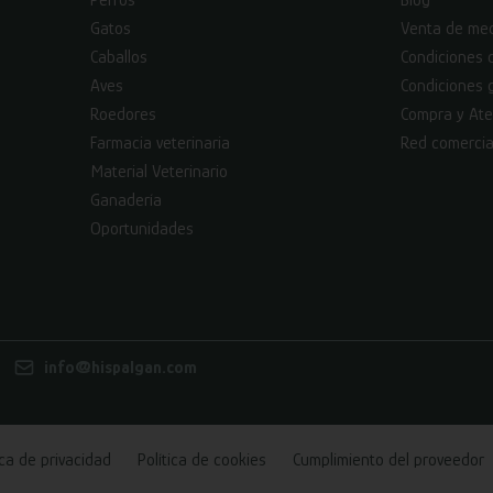
Perros
Blog
Gatos
Venta de med
Caballos
Condiciones 
Aves
Condiciones 
Roedores
Compra y Ate
Farmacia veterinaria
Red comercia
Material Veterinario
Ganadería
Oportunidades
info@hispalgan.com
ica de privacidad
Política de cookies
Cumplimiento del proveedor