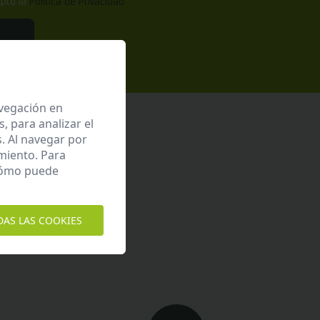
epto la
Política de Privacidad
avegación en
 para analizar el
. Al navegar por
miento. Para
 cómo puede
4 horas laborables.
DAS LAS COOKIES