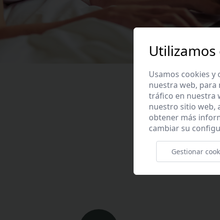
Utilizamos
Usamos cookies y o
nuestra web, para 
tráfico en nuestra
nuestro sitio web,
obtener más infor
cambiar su configu
Contacta con nosot
Gestionar cook