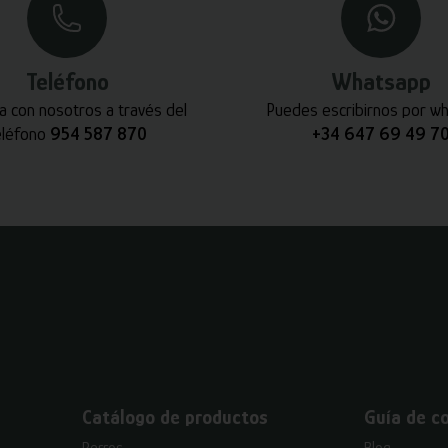
Teléfono
Whatsapp
a con nosotros a través del
Puedes escribirnos por w
eléfono
954 587 870
+34 647 69 49 7
Catálogo de productos
Guía de c