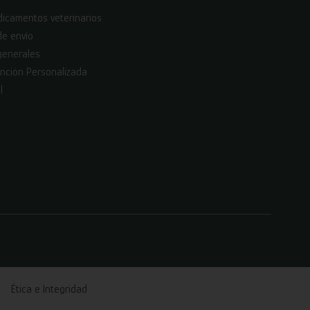
icamentos veterinarios
de envío
generales
nción Personalizada
l
Ética e Integridad