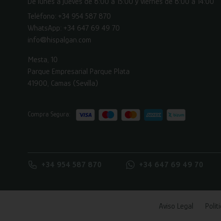
De lunes a jueves de 8:00 a 15:00 y viernes de 8:00 a 14:00
Teléfono:
+34 954 587 870
WhatsApp:
+34 647 69 49 70
info@hispalgan.com
Mesta, 10
Parque Empresarial Parque Plata
41900, Camas (Sevilla)
Compra Segura:
+34 954 587 870
+34 647 69 49 70
Aviso Legal
Polít