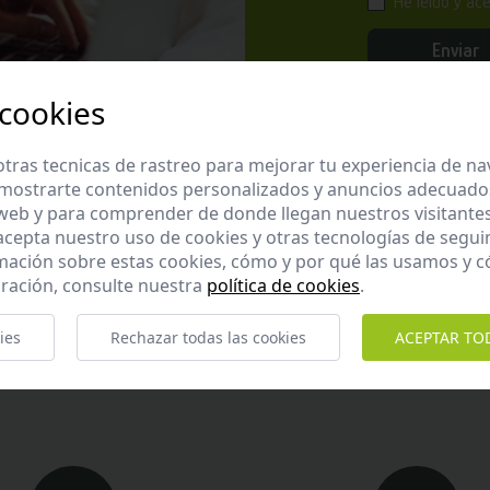
He leído y ac
Enviar
 cookies
tras tecnicas de rastreo para mejorar tu experiencia de n
mostrarte contenidos personalizados y anuncios adecuados,
 web y para comprender de donde llegan nuestros visitantes
Atención al cliente
 acepta nuestro uso de cookies y otras tecnologías de segui
mación sobre estas cookies, cómo y por qué las usamos y
ración, consulte nuestra
política de cookies
.
ros y te garantizamos que te responderemos en menos de 2
ies
Rechazar todas las cookies
ACEPTAR TO
Horario de atención al cliente:
De lunes a jueves de 8:00 a 15:00 y viernes de 8:00 a 14:00