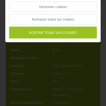
Mejora el bienestar general de los animales
, además
Gestionar cookies
de abordar problemas específicos de salud.
Aumenta la productividad al reducir enfermedades y
Rechazar todas las cookies
minimiza intervenciones médicas intensivas.
ACEPTAR TODAS LAS COOKIES
Características
Marca:
Alivira
Necesita Receta:
Si
Especies:
Pavos, Pollos, Porcino
Formato:
Envase 1 Kg
Peso:
1 kg
Dispensación:
Sujeto a prescripción
veterinaria
Forma Farmacéutica:
POLVO PARA