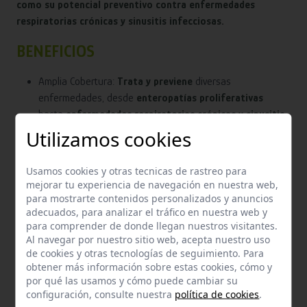
como su potencial preventivo contra enfermedades
respiratorias crónicas y sinusitis infecciosas.
BENEFICIOS
Amplia Cobertura:
Trata y previene
diversas
enfermedades, desde
enteropatías proliferativas
hasta
enfermedades respiratorias crónicas y sinusitis
infecciosa.
Utilizamos cookies
No solo cura enfermedades existentes, sino que también
previene su aparición, mejorando la salud general de
Usamos cookies y otras tecnicas de rastreo para
mejorar tu experiencia de navegación en nuestra web,
los animales.
para mostrarte contenidos personalizados y anuncios
Protocolos de
dosificación adaptable
para tratamientos
adecuados, para analizar el tráfico en nuestra web y
a corto y largo plazo,
adecuados para diferentes etapas
para comprender de donde llegan nuestros visitantes.
Al navegar por nuestro sitio web, acepta nuestro uso
de crecimiento.
de cookies y otras tecnologías de seguimiento. Para
Cortos períodos de retiro para carne y huevos
obtener más información sobre estas cookies, cómo y
aseguran productos finales seguros
y cumplimiento de
por qué las usamos y cómo puede cambiar su
configuración, consulte nuestra
política de cookies
.
estándares de calidad.