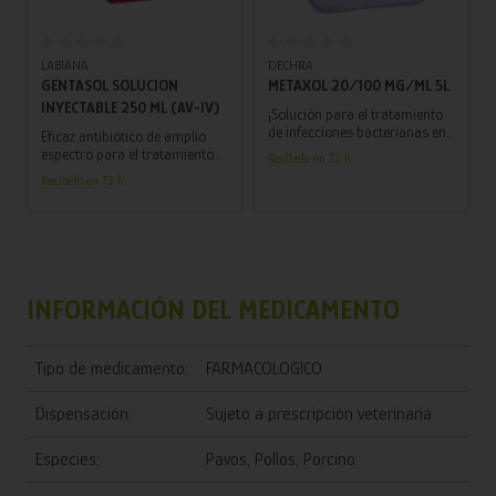
Añadir al carrito
Añadir al carrito
LABIANA
DECHRA
GENTASOL SOLUCION
METAXOL 20/100 MG/ML 5L
INYECTABLE 250 ML (AV-IV)
¡Solución para el tratamiento
de infecciones bacterianas en
Eficaz antibiótico de amplio
porcinos y pollos! Formulada
espectro para el tratamiento
Recíbelo en 72 h.
con trimetoprima y
de infecciones en terneros,
Recíbelo en 72 h.
sulfametoxazol.
caballos, perros y gatos.
INFORMACIÓN DEL MEDICAMENTO
Tipo de medicamento:
FARMACOLOGICO
Dispensación:
Sujeto a prescripción veterinaria
Especies:
Pavos, Pollos, Porcino.