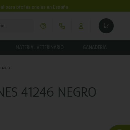
imal para profesionales en España
MATERIAL VETERINARIO
GANADERÍA
inaria
NES 41246 NEGRO