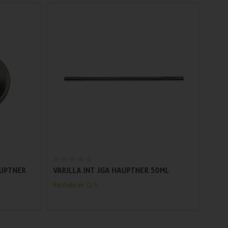
Añadir al carrito
UPTNER
VARILLA INT JGA HAUPTNER 50ML
VACU
POR
Recíbelo en 72 h.
Recíbe