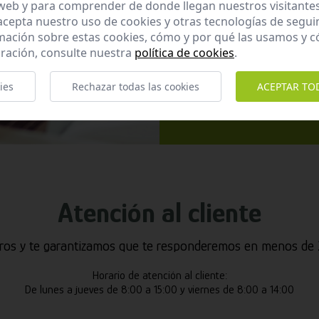
 web y para comprender de donde llegan nuestros visitantes
 acepta nuestro uso de cookies y otras tecnologías de segui
mación sobre estas cookies, cómo y por qué las usamos y
ración, consulte nuestra
política de cookies
.
He leído y ac
Enviar
ies
Rechazar todas las cookies
ACEPTAR TO
Atención al cliente
ros y te garantizamos que te responderemos en menos de 2
Horario de atención al cliente:
De lunes a jueves de 8:00 a 15:00 y viernes de 8:00 a 14:00