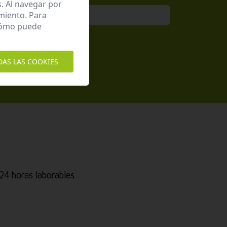
. Al navegar por
miento. Para
 cómo puede
epto la
Política de Privacidad
DAS LAS COOKIES
4 horas laborables.