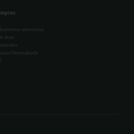
ompras
icamentos veterinarios
de envío
generales
nción Personalizada
l