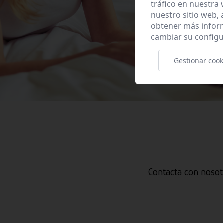
tráfico en nuestra
nuestro sitio web,
obtener más infor
cambiar su configu
Gestionar cook
Contacta con nosot