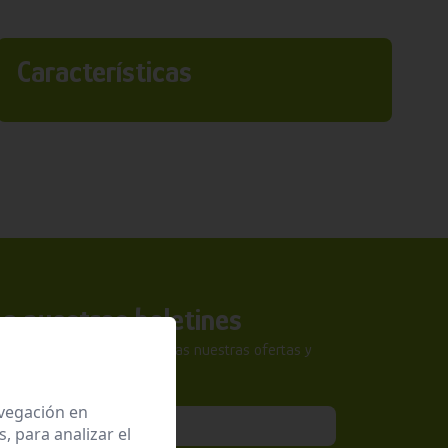
Características
a nuestros boletines
tra newsletter y no te pierdas nuestras ofertas y
sivas.
avegación en
 para analizar el