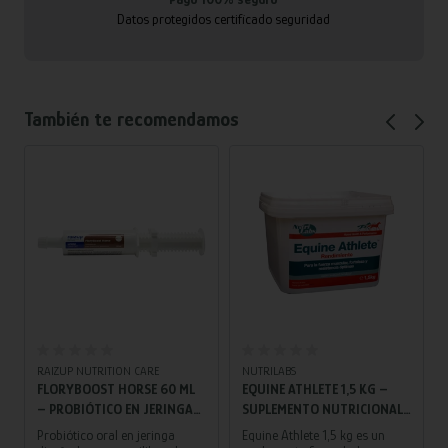
Datos protegidos certificado seguridad
También te recomendamos
Añadir al carrito
Añadir al carrito
RAIZUP NUTRITION CARE
NUTRILABS
FLORYBOOST HORSE 60 ML
EQUINE ATHLETE 1,5 KG –
– PROBIÓTICO EN JERINGA
SUPLEMENTO NUTRICIONAL
PARA CABALLOS, MEJORA
PARA CABALLOS
Probiótico oral en jeringa
Equine Athlete 1,5 kg es un