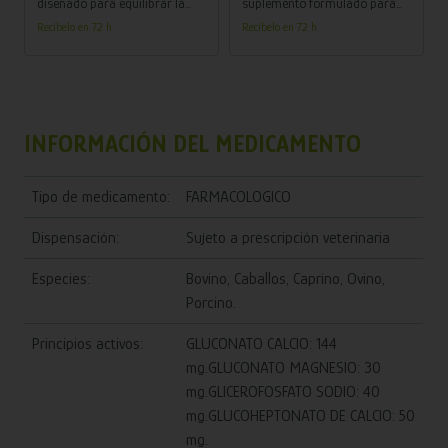
DIGESTIÓN Y FLORA
DEPORTISTAS Y DE ALTO
diseñado para equilibrar la
suplemento formulado para
flora intestinal, mejorar la
caballos atletas que necesitan
INTESTINAL
RENDIMIENTO
Recíbelo en 72 h.
Recíbelo en 72 h.
digestión y reforzar el sistema
mejorar su resistencia,
inmune en caballos,
recuperación y rendimiento
especialmente en situaciones
físico durante entrenamientos
de estrés o desequilibrio
y competiciones intensas.
digestivo.
INFORMACIÓN DEL MEDICAMENTO
Tipo de medicamento:
FARMACOLOGICO
Dispensación:
Sujeto a prescripción veterinaria
Especies:
Bovino, Caballos, Caprino, Ovino,
Porcino.
Principios activos:
GLUCONATO CALCIO: 144
mg.GLUCONATO MAGNESIO: 30
mg.GLICEROFOSFATO SODIO: 40
mg.GLUCOHEPTONATO DE CALCIO: 50
mg.