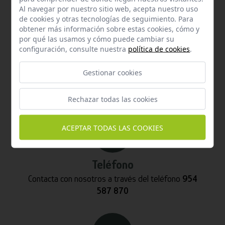
Al navegar por nuestro sitio web, acepta nuestro uso
de cookies y otras tecnologías de seguimiento. Para
obtener más información sobre estas cookies, cómo y
por qué las usamos y cómo puede cambiar su
configuración, consulte nuestra
política de cookies
.
Email
Gestionar cookies
Contacta con nosotros vía email
info@hispalgan.com
Rechazar todas las cookies
ACEPTAR TODAS LAS COOKIES
Teléfono
Contacta con nosotros a través del teléfono
954
587 870