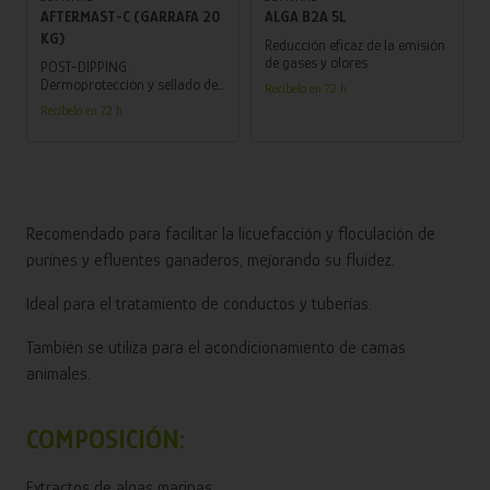
AFTERMAST-C (GARRAFA 20
ALGA B2A 5L
KG)
Reducción eficaz de la emisión
de gases y olores
POST-DIPPING.
Dermoprotección y sellado de
Recíbelo en 72 h.
los pezones
Recíbelo en 72 h.
Recomendado para facilitar la licuefacción y floculación de
purines y efluentes ganaderos, mejorando su fluidez.
Ideal para el tratamiento de conductos y tuberías.
También se utiliza para el acondicionamiento de camas
animales.
COMPOSICIÓN:
Extractos de algas marinas