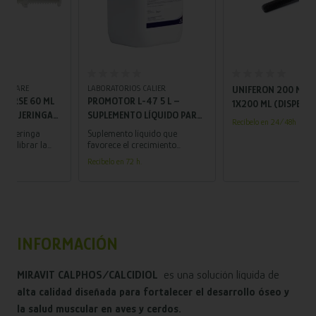
Añadir al carrito
Añadir al carrito
LABORATORIOS CALIER
UNIFERON 200 MG/ML SI
PROMOTOR L-47 5 L –
1X200 ML (DISPENSACION
SUPLEMENTO LÍQUIDO PARA
FRACCIONADA)
Recíbelo en 24/48h
AVES Y CERDOS QUE MEJORA
Suplemento líquido que
CRECIMIENTO Y DESARROLLO
favorece el crecimiento
saludable y mejora el
Recíbelo en 72 h.
rendimiento de aves y cerdos,
apoyando su desarrollo
muscular y óseo de forma
natural.
INFORMACIÓN
MIRAVIT CALPHOS/CALCIDIOL
es una solución líquida de
alta calidad diseñada para fortalecer el desarrollo óseo y
la salud muscular en aves y cerdos.