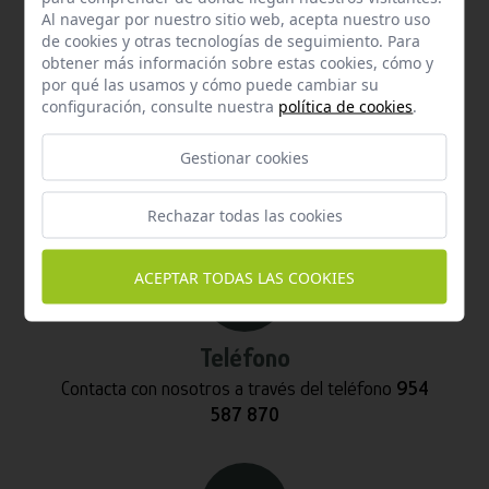
Al navegar por nuestro sitio web, acepta nuestro uso
de cookies y otras tecnologías de seguimiento. Para
obtener más información sobre estas cookies, cómo y
por qué las usamos y cómo puede cambiar su
configuración, consulte nuestra
política de cookies
.
Email
Gestionar cookies
Contacta con nosotros vía email
info@hispalgan.com
Rechazar todas las cookies
ACEPTAR TODAS LAS COOKIES
Teléfono
Contacta con nosotros a través del teléfono
954
587 870