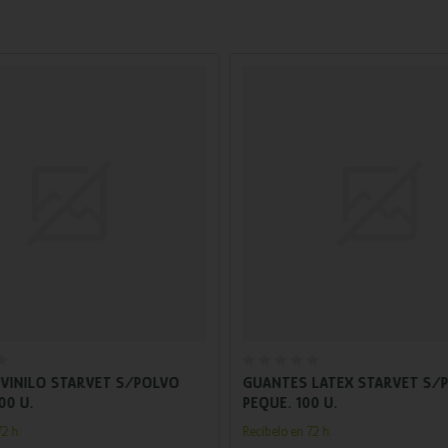
Añadir al carrito
Añadir al carrito
VINILO STARVET S/POLVO
GUANTES LATEX STARVET S/
00 U.
PEQUE. 100 U.
2 h.
Recíbelo en 72 h.