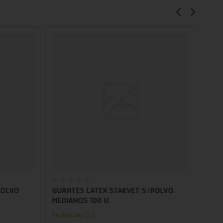
Añadir al carrito
POLVO
GUANTES LATEX STARVET S/POLVO.
GUA
MEDIANOS 100 U.
MED.
Recíbelo en 72 h.
Recíbe