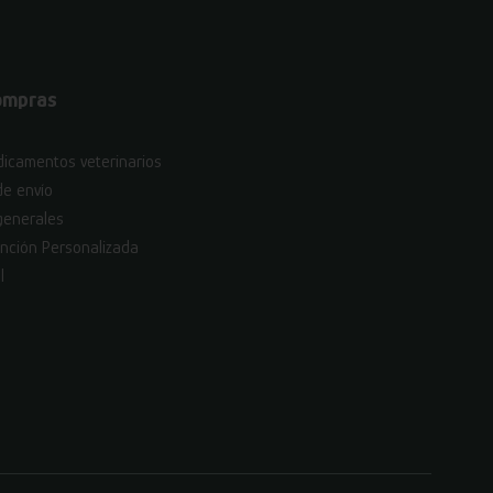
ompras
icamentos veterinarios
de envío
generales
nción Personalizada
l