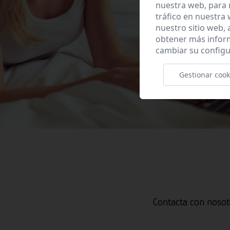
nuestra web, para 
tráfico en nuestra
nuestro sitio web,
obtener más infor
cambiar su configu
Gestionar cook
Contacta con nosot