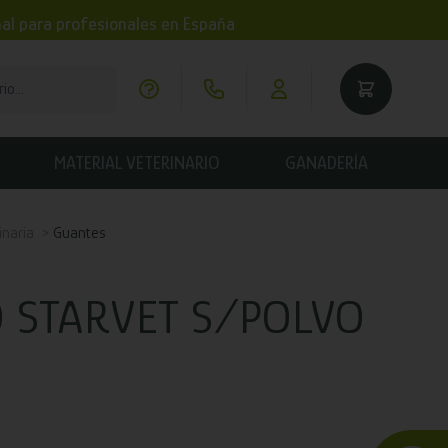
imal para profesionales en España
MATERIAL VETERINARIO
GANADERÍA
inaria
Guantes
O STARVET S/POLVO