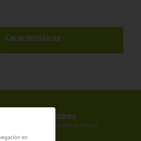
Características
a nuestros boletines
tra newsletter y no te pierdas nuestras ofertas y
sivas.
avegación en