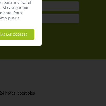
 para analizar el
. Al navegar por
miento. Para
 cómo puede
epto la
Política de Privacidad
DAS LAS COOKIES
4 horas laborables.