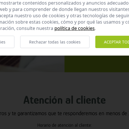
mostrarte contenidos personalizados y anuncios adecuados,
 web y para comprender de donde llegan nuestros visitantes
 acepta nuestro uso de cookies y otras tecnologías de segui
mación sobre estas cookies, cómo y por qué las usamos y
ración, consulte nuestra
política de cookies
.
He leído y ac
ies
Rechazar todas las cookies
ACEPTAR TO
Enviar
Atención al cliente
ros y te garantizamos que te responderemos en menos de 2
Horario de atención al cliente: