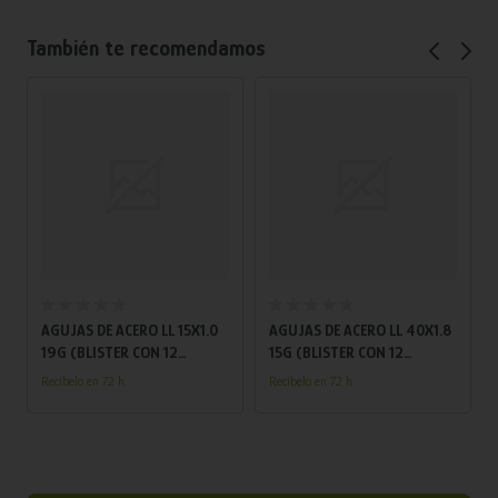
También te recomendamos
Añadir al carrito
Añadir al carrito
X1.0
AGUJAS DE ACERO LL 40X1.8
AGUJAS DE ACERO LL 25X1.4
15G (BLISTER CON 12
17G (BLISTER CON 12
AGUJAS)
AGUJAS)
Recíbelo en 72 h.
Recíbelo en 72 h.