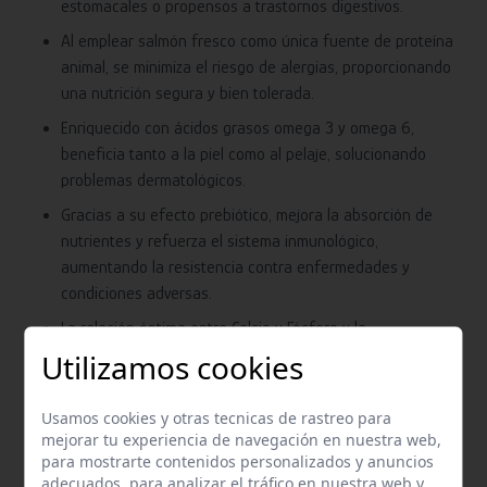
estomacales o propensos a trastornos digestivos.
Al emplear salmón fresco como única fuente de proteína
animal, se minimiza el riesgo de alergias, proporcionando
una nutrición segura y bien tolerada.
Enriquecido con ácidos grasos omega 3 y omega 6,
beneficia tanto a la piel como al pelaje, solucionando
problemas dermatológicos.
Gracias a su efecto prebiótico, mejora la absorción de
nutrientes y refuerza el sistema inmunológico,
aumentando la resistencia contra enfermedades y
condiciones adversas.
La relación óptima entre Calcio y Fósforo y la
incorporación de fosfatos disminuyen la acumulación de
Utilizamos cookies
sarro en los dientes, fomentando una salud bucal
duradera.
Usamos cookies y otras tecnicas de rastreo para
mejorar tu experiencia de navegación en nuestra web,
para mostrarte contenidos personalizados y anuncios
Características
adecuados, para analizar el tráfico en nuestra web y