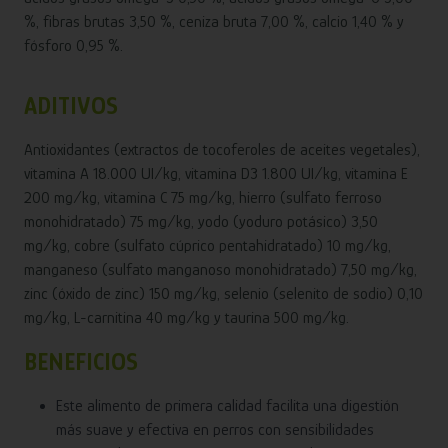
%, fibras brutas 3,50 %, ceniza bruta 7,00 %, calcio 1,40 % y
fósforo 0,95 %.
ADITIVOS
Antioxidantes (extractos de tocoferoles de aceites vegetales),
vitamina A 18.000 UI/kg, vitamina D3 1.800 UI/kg, vitamina E
200 mg/kg, vitamina C 75 mg/kg, hierro (sulfato ferroso
monohidratado) 75 mg/kg, yodo (yoduro potásico) 3,50
mg/kg, cobre (sulfato cúprico pentahidratado) 10 mg/kg,
manganeso (sulfato manganoso monohidratado) 7,50 mg/kg,
zinc (óxido de zinc) 150 mg/kg, selenio (selenito de sodio) 0,10
mg/kg, L-carnitina 40 mg/kg y taurina 500 mg/kg.
BENEFICIOS
Este alimento de primera calidad facilita una digestión
más suave y efectiva en perros con sensibilidades