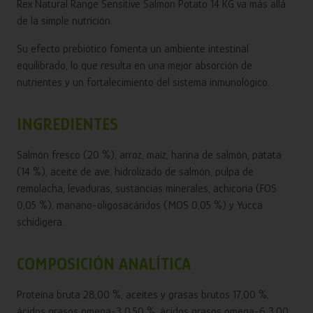
Rex Natural Range Sensitive Salmon Potato 14 KG va más allá
de la simple nutrición.
Su efecto prebiótico fomenta un ambiente intestinal
equilibrado, lo que resulta en una mejor absorción de
nutrientes y un fortalecimiento del sistema inmunológico.
INGREDIENTES
Salmón fresco (20 %), arroz, maíz, harina de salmón, patata
(14 %), aceite de ave, hidrolizado de salmón, pulpa de
remolacha, levaduras, sustancias minerales, achicoria (FOS
0,05 %), manano-oligosacáridos (MOS 0,05 %) y Yucca
schidigera.
COMPOSICIÓN ANALÍTICA
Proteína bruta 28,00 %, aceites y grasas brutos 17,00 %,
ácidos grasos omega-3 0,50 %, ácidos grasos omega-6 3,00