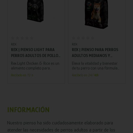
Añadir al carrito
Añadir al carrito
REX
REX
REX | PIENSO LIGHT PARA
REX | PIENSO PARA PERROS
PERROS ADULTOS DE POLLO
ADULTOS MEDIANOS Y
Y ARROZ | 3 KG
GRANDES DE CORDERO Y
Rex Light Chicken & Rice es un
Eleva la vitalidad y bienestar
ARROZ | 3 KG
alimento completo para
de tu perro con una fórmula
perros adultos a partir de los 7
monoproteica altamente
Recíbelo en 72 h.
Recíbelo en 24/48h
años o con tendencia al
digestible, brinda a tu mascota
sobrepeso. Su fórmula, baja en
una nutrición excepcional para
grasas y rica en fibra, ayuda al
una vida activa y saludable.
control del peso sin renunciar
a una nutrición equilibrada.
INFORMACIÓN
Nuestro pienso ha sido
cuidadosamente elaborado para
atender las necesidades de perros adultos a partir de los