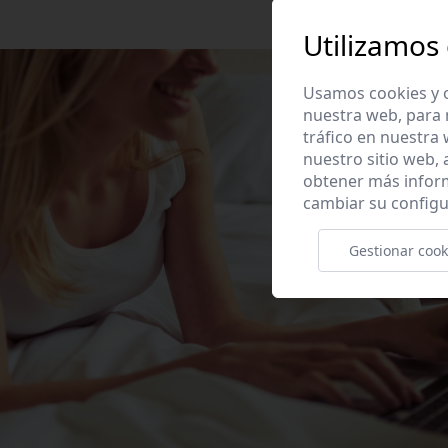
Utilizamos
Usamos cookies y o
nuestra web, para 
tráfico en nuestra
nuestro sitio web,
obtener más infor
cambiar su configu
Gestionar cook