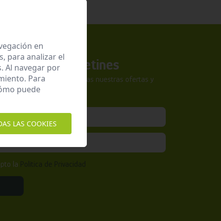
avegación en
 para analizar el
a nuestros boletines
. Al navegar por
miento. Para
tra newsletter y no te pierdas nuestras ofertas y
 cómo puede
sivas.
DAS LAS COOKIES
epto la
Política de Privacidad