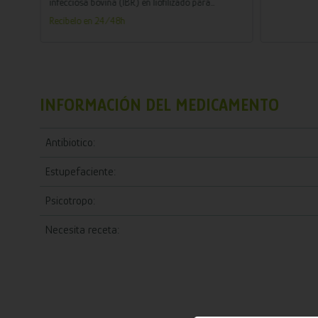
infecciosa bovina (IBR) en liofilizado para
porcina
suspensión inyectable
Recíbelo en 24/48h
para
.
INFORMACIÓN DEL MEDICAMENTO
Antibiotico:
Estupefaciente:
Psicotropo:
Necesita receta: