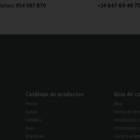
eléfono
954 587 870
+34 647 69 49 7
Catálogo de productos
Guía de c
Perros
Blog
Gatos
Venta de med
Caballos
Condiciones 
Aves
Condiciones 
Roedores
Compra y Ate