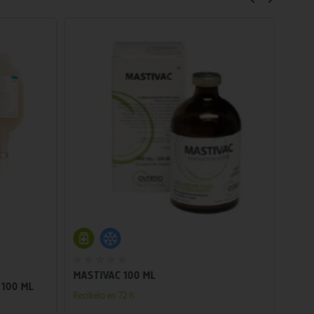
Añadir al carrito
MASTIVAC 100 ML
SYVA
 100 ML
Vacun
Recíbelo en 72 h.
suspe