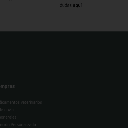
0
dudas
aquí
ompras
icamentos veterinarios
de envío
generales
nción Personalizada