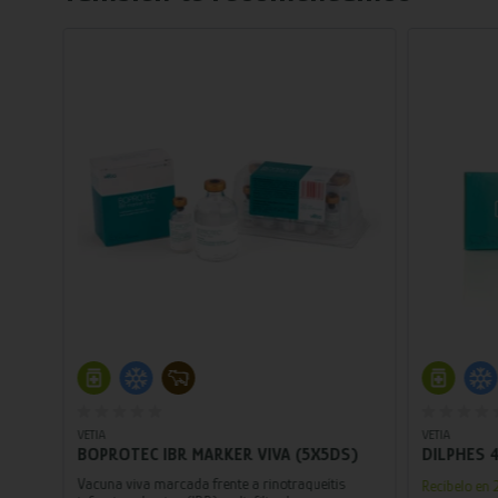
Añadir al carrito
VETIA
VETIA
BOPROTEC IBR MARKER VIVA (5X5DS)
DILPHES 4
y
Vacuna viva marcada frente a rinotraqueítis
Recíbelo en