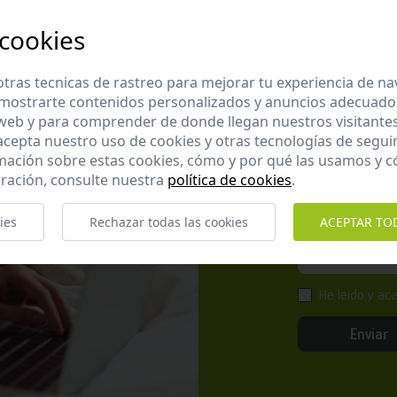
 cookies
tras tecnicas de rastreo para mejorar tu experiencia de n
mostrarte contenidos personalizados y anuncios adecuados,
Apúntate 
 web y para comprender de donde llegan nuestros visitantes
 acepta nuestro uso de cookies y otras tecnologías de segui
Suscríbete a nues
mación sobre estas cookies, cómo y por qué las usamos y
promociones exclu
ración, consulte nuestra
política de cookies
.
ies
Rechazar todas las cookies
ACEPTAR TO
He leído y ac
Enviar