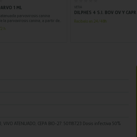
PARVO 1 ML
VETIA
DILPHES 4 S.I. BOV OV Y CAPR
 atenuada parvovirosis canina
e la parvovirosis canina, a partir de
Recíbelo en 24/48h
as de edad.
2 h.
, VIVO ATENUADO, CEPA BIO-27: 501187.23 Dosis infectiva 50%