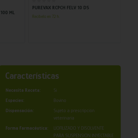
PUREVAX RCPCH FELV 10 DS
VETIA
 100 ML
BOPR
Recíbelo en 72 h.
Vacun
infecc
suspe
Recíb
Características
Necesita Receta:
Si
Especies:
Bovino
Dispensación:
Sujeto a prescripción
veterinaria
Forma Farmacéutica:
LIOFILIZADO Y DISOLVENTE
PARA SUSPENSIÓN INYECTABLE