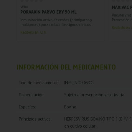
VETIA
MAXIVAC 
PORVAXIN PARVO ERY 50 ML
Vacuna viva
Inmunización activa de cerdas (primíparas y
Prevención d
multíparas) para reducir los signos clínicos
las 8 seman
Recíbelo en 7
(lesiones cutáneas y fiebre) de la erisipela porcina
Recíbelo en 72 h.
causada por Erysipelothrix rhusiopathiae y para
prevenir la infección transplacentaria de
embriones y fetos de cerdas primíparas y
multíparas causadas por parvovirus porcino.
INFORMACIÓN DEL MEDICAMENTO
Tipo de medicamento:
INMUNOLOGICO
Dispensación:
Sujeto a prescripción veterinaria
Especies:
Bovino.
Principios activos:
HERPESVIRUS BOVINO TIPO 1 (BHV-1)
en cultivo celular .