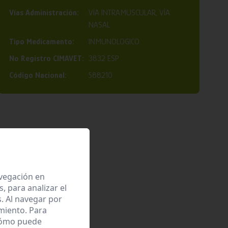
Vías Administración:
VÍA INTRAMUSCULAR, VÍA
NASAL
Tipo Medicamento:
INMUNOLOGICO
Nº Registro CIMAVET:
3832 ESP
Código Nacional:
588210
avegación en
 para analizar el
. Al navegar por
miento. Para
 cómo puede