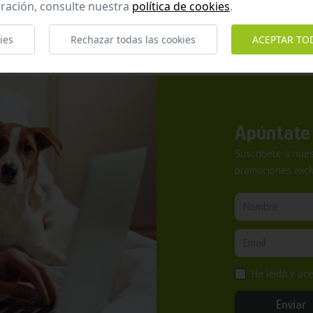
ración, consulte nuestra
política de cookies
.
ies
Rechazar todas las cookies
ACEPTAR TO
Apúntate 
Suscríbete a nues
promociones exclu
He leído y ac
Enviar