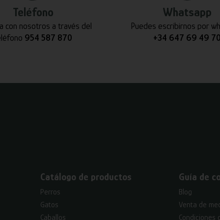
Teléfono
Whatsapp
a con nosotros a través del
Puedes escribirnos por w
eléfono
954 587 870
+34 647 69 49 7
Catálogo de productos
Guía de c
Perros
Blog
Gatos
Venta de med
Caballos
Condiciones 