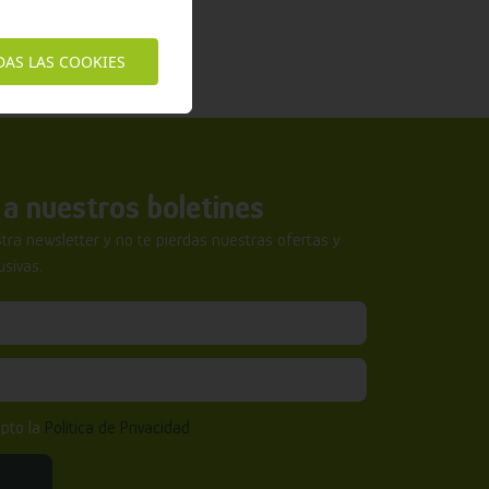
DAS LAS COOKIES
a nuestros boletines
tra newsletter y no te pierdas nuestras ofertas y
sivas.
epto la
Política de Privacidad