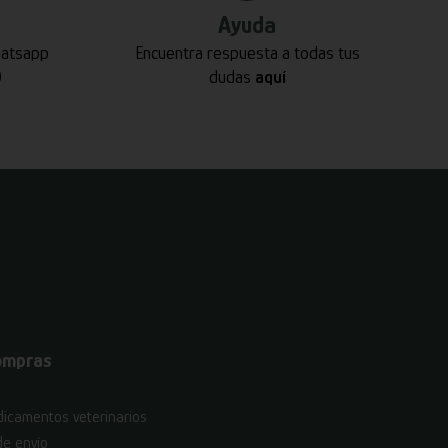
Ayuda
hatsapp
Encuentra respuesta a todas tus
0
dudas
aquí
ompras
icamentos veterinarios
de envío