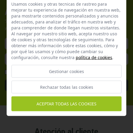
Usamos cookies y otras tecnicas de rastreo para
mejorar tu experiencia de navegación en nuestra web,
Apúntate a nuestros boletines
para mostrarte contenidos personalizados y anuncios
Suscríbete a nuestra newsletter y no te pierdas nuestras ofertas
adecuados, para analizar el tráfico en nuestra web y
para comprender de donde llegan nuestros visitantes.
y promociones exclusivas.
Al navegar por nuestro sitio web, acepta nuestro uso
de cookies y otras tecnologías de seguimiento. Para
obtener más información sobre estas cookies, cómo y
por qué las usamos y cómo puede cambiar su
configuración, consulte nuestra
política de cookies
.
Gestionar cookies
He leído y acepto la
Política de Privacidad
Enviar
Rechazar todas las cookies
ACEPTAR TODAS LAS COOKIES
Atención al cliente