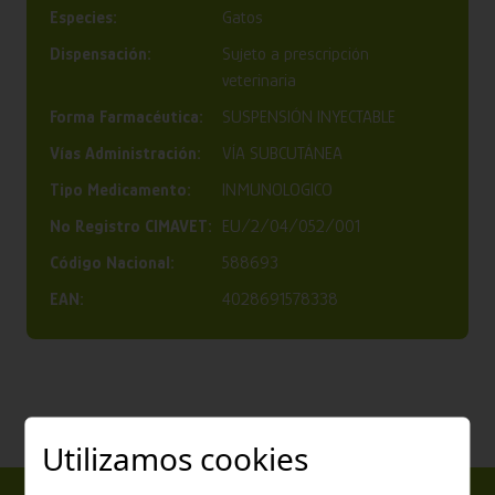
Especies:
Gatos
Dispensación:
Sujeto a prescripción
veterinaria
Forma Farmacéutica:
SUSPENSIÓN INYECTABLE
Vías Administración:
VÍA SUBCUTÁNEA
Tipo Medicamento:
INMUNOLOGICO
Nº Registro CIMAVET:
EU/2/04/052/001
Código Nacional:
588693
EAN:
4028691578338
Utilizamos cookies