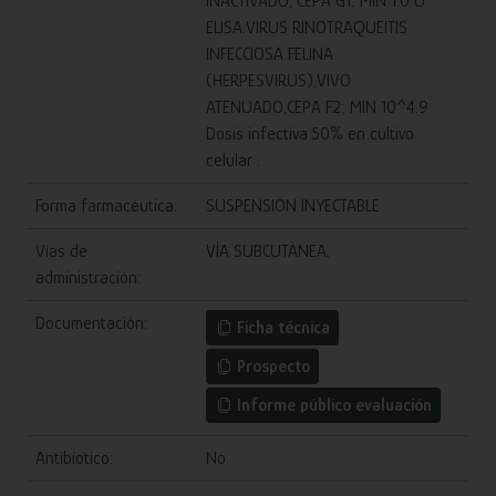
INACTIVADO, CEPA G1: MIN 1.0 U
ELISA.VIRUS RINOTRAQUEITIS
INFECCIOSA FELINA
(HERPESVIRUS),VIVO
ATENUADO,CEPA F2: MIN 10^4.9
Dosis infectiva 50% en cultivo
celular .
Forma farmacéutica:
SUSPENSIÓN INYECTABLE
Vías de
VÍA SUBCUTÁNEA.
administración:
Documentación:
Ficha técnica
Prospecto
Informe público evaluación
Antibiotico:
No