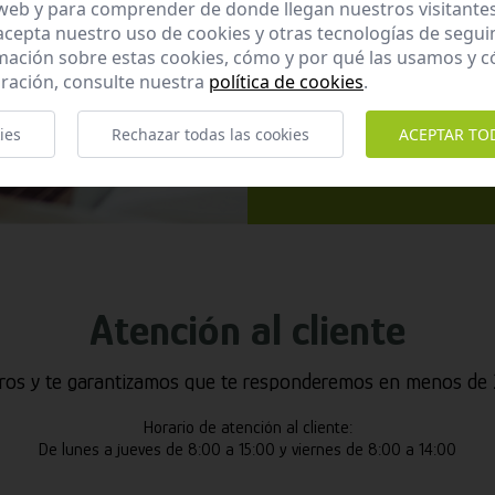
 web y para comprender de donde llegan nuestros visitantes
 acepta nuestro uso de cookies y otras tecnologías de segui
mación sobre estas cookies, cómo y por qué las usamos y
ración, consulte nuestra
política de cookies
.
He leído y ac
Enviar
ies
Rechazar todas las cookies
ACEPTAR TO
Atención al cliente
ros y te garantizamos que te responderemos en menos de 2
Horario de atención al cliente:
De lunes a jueves de 8:00 a 15:00 y viernes de 8:00 a 14:00