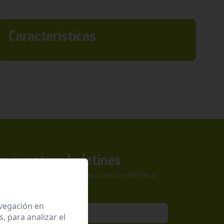
Características
a nuestros boletines
tra newsletter y no te pierdas nuestras ofertas y
sivas.
avegación en
 para analizar el