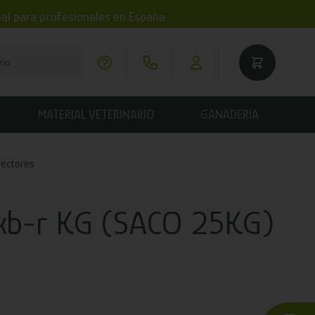
imal para profesionales en España
MATERIAL VETERINARIO
GANADERÍA
rectores
xb-r KG (SACO 25KG)