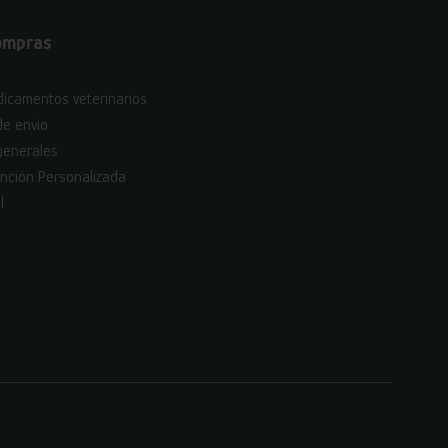
ompras
icamentos veterinarios
de envío
generales
nción Personalizada
l