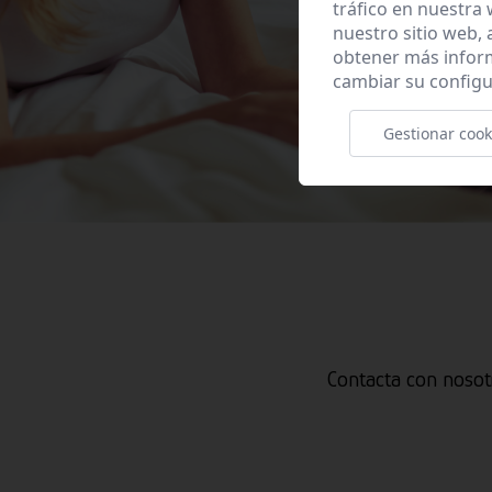
tráfico en nuestra
nuestro sitio web,
obtener más infor
cambiar su configu
Gestionar cook
Contacta con nosot