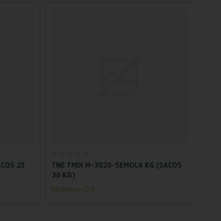
Añadir al carrito
ACOS 25
TNE TMIX M-3020-SEMOLA KG (SACOS
TNE 
30 KG)
Recíbe
Recíbelo en 72 h.