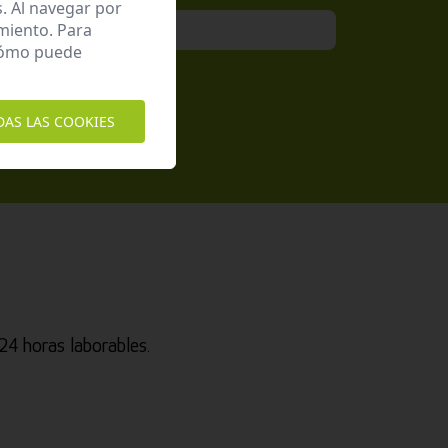
. Al navegar por
miento. Para
 cómo puede
epto la
Política de Privacidad
DAS LAS COOKIES
4 horas laborables.