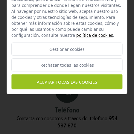
para comprender de donde llegan nuestros visitantes.
Al navegar por nuestro sitio web, acepta nuestro uso
de cookies y otras tecnologías de seguimiento. Para
obtener más información sobre estas cookies, cómo y
por qué las usamos y cómo puede cambiar su
configuración, consulte nuestra
política de cookies
.
Email
Gestionar cookies
Contacta con nosotros vía email
Rechazar todas las cookies
info@hispalgan.com
ACEPTAR TODAS LAS COOKIES
Teléfono
Contacta con nosotros a través del teléfono
954
587 870