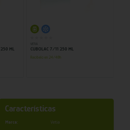
Añadir al carrito
VETIA
BOPR
 250 ML
CUBOLAC 7/11 250 ML
Recíb
Recíbelo en 24/48h
Características
Marca:
Vetia