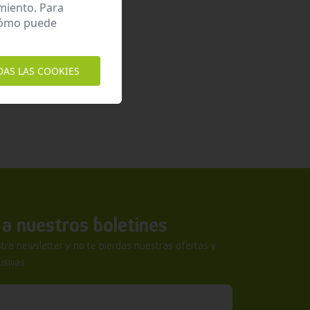
miento. Para
 cómo puede
DAS LAS COOKIES
a nuestros boletines
tra newsletter y no te pierdas nuestras ofertas y
sivas.