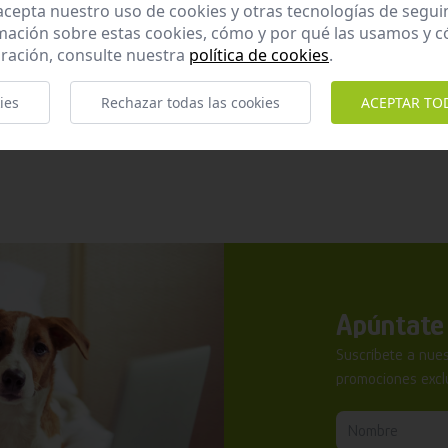
 acepta nuestro uso de cookies y otras tecnologías de segui
mación sobre estas cookies, cómo y por qué las usamos y
ración, consulte nuestra
política de cookies
.
o), Inmunización frente a parvovirus (Porcino).
ies
Rechazar todas las cookies
ACEPTAR TO
Apúntate 
Suscríbete a nues
promociones exclu