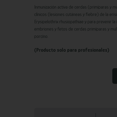
Inmunización activa de cerdas (primíparas y mu
clínicos (lesiones cutáneas y fiebre) de la eri
Erysipelothrix rhusiopathiae y para prevenir la
embriones y fetos de cerdas primíparas y mul
porcino.
(Producto solo para profesionales)