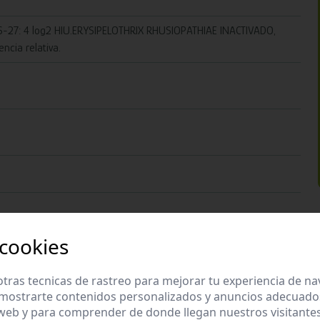
27: 4 log2 HIU.ERYSIPELOTHRIX RHUSIOPATHIAE INACTIVADO,
ncia relativa.
 cookies
tras tecnicas de rastreo para mejorar tu experiencia de n
mostrarte contenidos personalizados y anuncios adecuados,
 web y para comprender de donde llegan nuestros visitantes