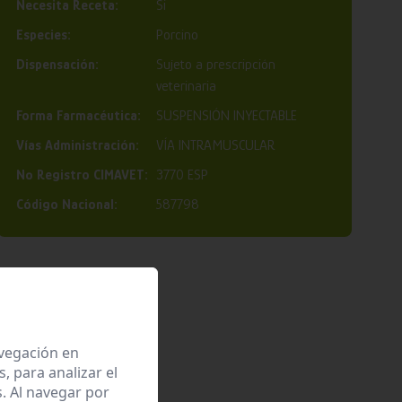
Necesita Receta:
Si
Especies:
Porcino
Dispensación:
Sujeto a prescripción
veterinaria
Forma Farmacéutica:
SUSPENSIÓN INYECTABLE
Vías Administración:
VÍA INTRAMUSCULAR
Nº Registro CIMAVET:
3770 ESP
Código Nacional:
587798
avegación en
 para analizar el
. Al navegar por