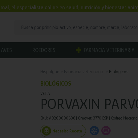
mal, el especialista online en salud, nutrición y bienestar an
AVES
ROEDORES
FARMACIA VETERINARIA
Hispalgan
Farmacia veterinaria
Biológicos
BIOLÓGICOS
VETIA
PORVAXIN PARV
SKU: AD200000608 | Cimavet: 3770 ESP | Código Naciona
Necesita Receta