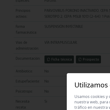
Especies:
Porcino.
Principios
PARVOVIRUS PORCINO INACTIVADO, CEPA S-
activos:
SEROTIPO 2, CEPA MSLB 1013 (2-64): 1 Pote
Forma
SUSPENSIÓN INYECTABLE
farmacéutica:
Vías de
VÍA INTRAMUSCULAR.
administración:
Documentación:
Ficha técnica
Prospecto
Antibiotico:
No
Estupefaciente:
No
Utilizamos
Psicotropo:
No
Usamos cookies y o
Necesita
Si
nuestra web, para 
tráfico en nuestra
receta: