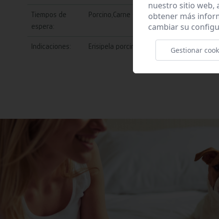
nuestro sitio web,
Tiempos de
Porcino,Carne (0 Días).
obtener más infor
cambiar su configu
espera:
Indicaciones:
Erisipela porcina (Porcino), Fiebre (Porcin
Gestionar cook