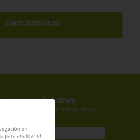
Características
a nuestros boletines
tra newsletter y no te pierdas nuestras ofertas y
sivas.
avegación en
 para analizar el