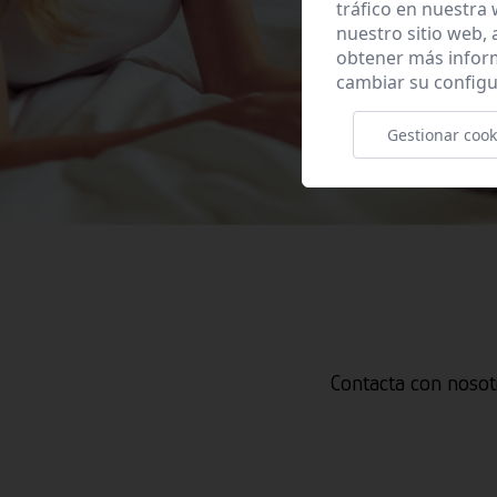
tráfico en nuestra
nuestro sitio web,
obtener más infor
cambiar su configu
Gestionar cook
Contacta con nosot