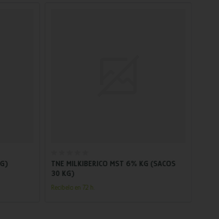
Añadir al carrito
KG)
TNE MILKIBERICO MST 6% KG (SACOS
TNE 
30 KG)
Recíbe
Recíbelo en 72 h.