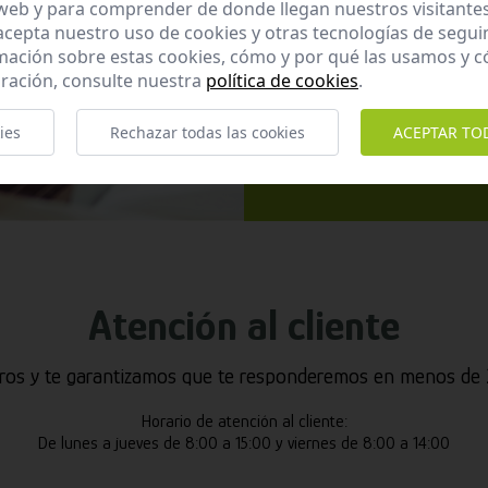
 web y para comprender de donde llegan nuestros visitantes
 acepta nuestro uso de cookies y otras tecnologías de segui
mación sobre estas cookies, cómo y por qué las usamos y
ración, consulte nuestra
política de cookies
.
He leído y ac
Enviar
ies
Rechazar todas las cookies
ACEPTAR TO
Atención al cliente
ros y te garantizamos que te responderemos en menos de 2
Horario de atención al cliente:
De lunes a jueves de 8:00 a 15:00 y viernes de 8:00 a 14:00