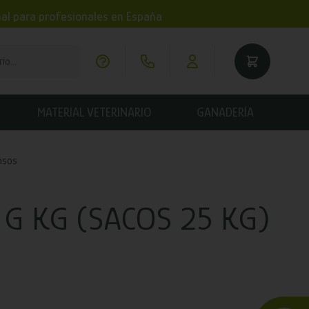
imal para profesionales en España
MATERIAL VETERINARIO
GANADERÍA
nsos
G KG (SACOS 25 KG)