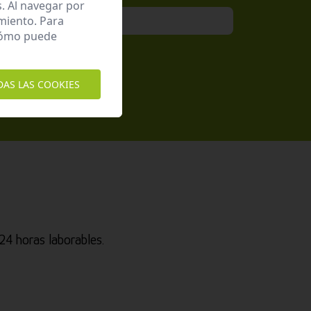
. Al navegar por
miento. Para
 cómo puede
epto la
Política de Privacidad
DAS LAS COOKIES
4 horas laborables.