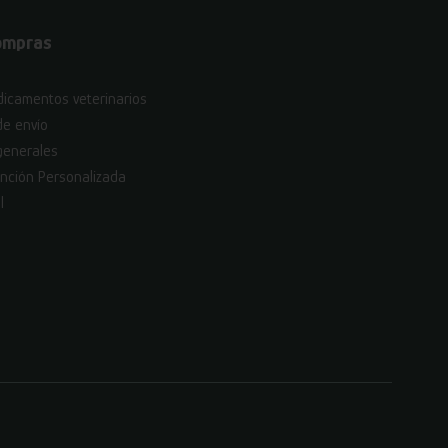
ompras
icamentos veterinarios
de envío
generales
nción Personalizada
l