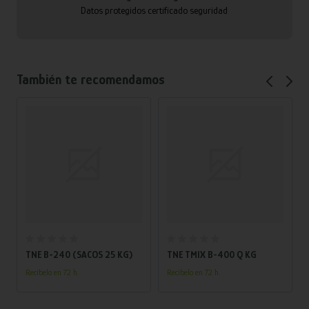
Datos protegidos certificado seguridad
También te recomendamos
Añadir al carrito
Añadir al carrito
TNE B-240 (SACOS 25 KG)
TNE TMIX B-400 Q KG
Recíbelo en 72 h.
Recíbelo en 72 h.