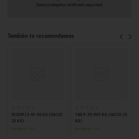
Datos protegidos certificado seguridad
También te recomendamos
Añadir al carrito
Añadir al carrito
DCOOP L3-01-00 KG (SACOS
TNE P-311 PHY KG (SACOS 25
25 KG)
KG)
Recíbelo en 72 h.
Recíbelo en 72 h.