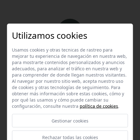
Utilizamos cookies
Usamos cookies y otras tecnicas de rastreo para
Email
mejorar tu experiencia de navegación en nuestra web,
Contacta con nosotros vía email
para mostrarte contenidos personalizados y anuncios
info@hispalgan.com
adecuados, para analizar el tráfico en nuestra web y
para comprender de donde llegan nuestros visitantes.
Al navegar por nuestro sitio web, acepta nuestro uso
de cookies y otras tecnologías de seguimiento. Para
obtener más información sobre estas cookies, cómo y
por qué las usamos y cómo puede cambiar su
configuración, consulte nuestra
política de cookies
.
Teléfono
Gestionar cookies
Contacta con nosotros a través del teléfono
954
587 870
Rechazar todas las cookies