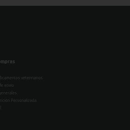
ompras
icamentos veterinarios
de envío
generales
nción Personalizada
l