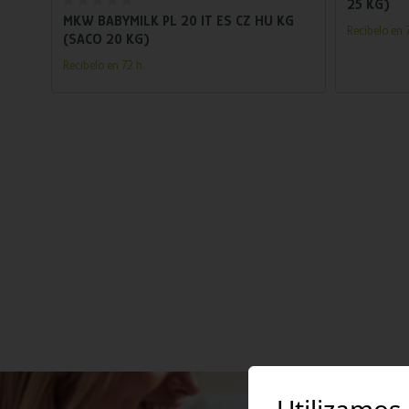
25 KG)
MKW BABYMILK PL 20 IT ES CZ HU KG
Recíbelo en 7
(SACO 20 KG)
Recíbelo en 72 h.