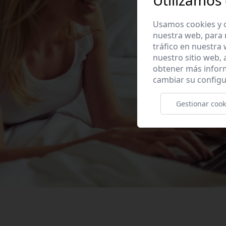
Utilizamos
Usamos cookies y o
nuestra web, para 
tráfico en nuestra
nuestro sitio web,
obtener más infor
cambiar su configu
Gestionar cook