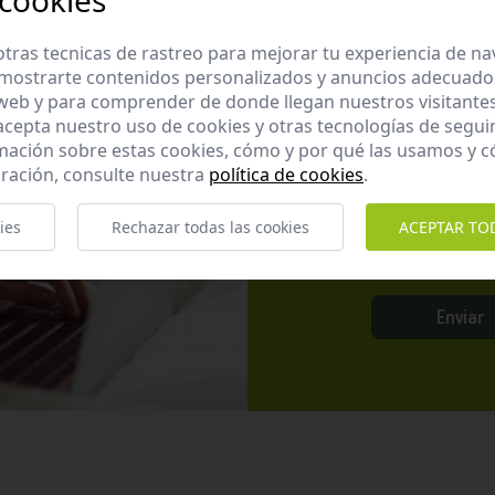
 cookies
Apúntate 
tras tecnicas de rastreo para mejorar tu experiencia de n
mostrarte contenidos personalizados y anuncios adecuados,
Suscríbete a nues
 web y para comprender de donde llegan nuestros visitantes
promociones exclu
 acepta nuestro uso de cookies y otras tecnologías de segui
mación sobre estas cookies, cómo y por qué las usamos y
ración, consulte nuestra
política de cookies
.
ies
Rechazar todas las cookies
ACEPTAR TO
He leído y ac
Enviar