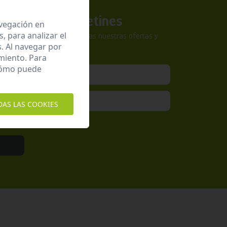
a nuestros boletines
avegación en
 para analizar el
tra newsletter y no te pierdas nuestras ofertas y
. Al navegar por
sivas.
miento. Para
 cómo puede
DAS LAS COOKIES
epto la
Política de Privacidad