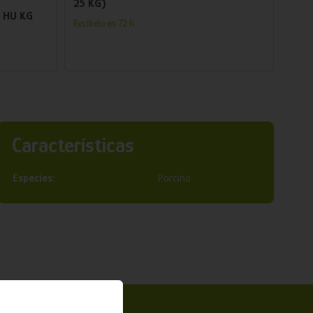
25 KG)
Z HU KG
Recíbelo en 72 h.
Características
Especies:
Porcino