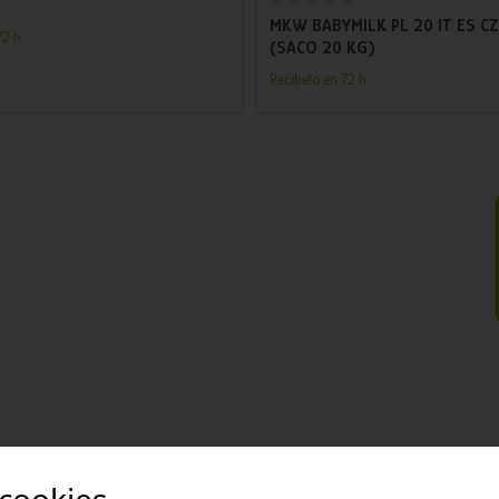
MKW BABYMILK PL 20 IT ES C
2 h.
(SACO 20 KG)
Recíbelo en 72 h.