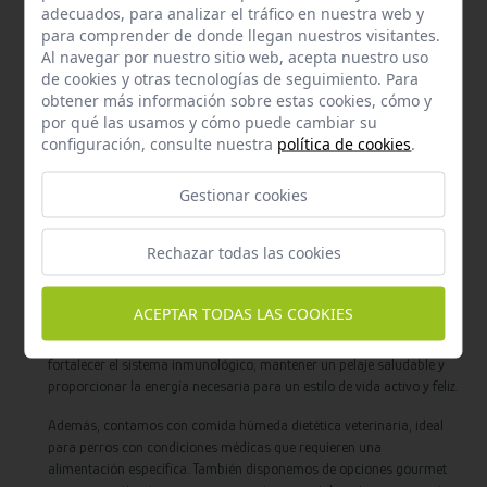
húmeda para perros
, diseñada para ofrecer una alimentación
adecuados, para analizar el tráfico en nuestra web y
deliciosa, nutritiva y fácil de digerir para tu mascota. La comida
para comprender de donde llegan nuestros visitantes.
húmeda es una excelente opción para perros que necesitan mayor
Al navegar por nuestro sitio web, acepta nuestro uso
hidratación, tienen dificultades para masticar o simplemente
de cookies y otras tecnologías de seguimiento. Para
disfrutan de sabores y texturas más jugosas y apetitosas.
obtener más información sobre estas cookies, cómo y
por qué las usamos y cómo puede cambiar su
En nuestra tienda online encontrarás una amplia variedad de recetas
configuración, consulte nuestra
política de cookies
.
elaboradas con ingredientes naturales y de alta calidad, sin
conservantes artificiales ni aditivos innecesarios. Nuestra comida
Gestionar cookies
húmeda para perros incluye opciones para todas las edades,
tamaños y necesidades específicas, desde cachorros hasta perros
seniors, así como fórmulas especiales para perros con sensibilidades
Rechazar todas las cookies
alimentarias o problemas digestivos.
En welovemascotas.com ofrecemos marcas reconocidas que
ACEPTAR TODAS LAS COOKIES
combinan sabor y beneficios nutricionales, garantizando que cada
bocado aporte proteínas, vitaminas y minerales esenciales para
fortalecer el sistema inmunológico, mantener un pelaje saludable y
proporcionar la energía necesaria para un estilo de vida activo y feliz.
Además, contamos con comida húmeda dietética veterinaria, ideal
para perros con condiciones médicas que requieren una
alimentación específica. También disponemos de opciones gourmet