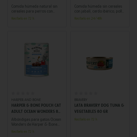
HÚMEDA NATURAL PARA
HÚMEDA NATURAL PARA
Comida húmeda natural sin
Comida húmeda sin cereales
PERROS CON CERDO IBÉRICO,
PERROS CON JABALÍ, CERDO
cereales para perros con
con jabalí, cerdo ibérico, pollo,
cerdo ibérico, pollo y cordero.
conejo y venado. Nutritiva,
POLLO Y CORDERO (300G)
IBÉRICO, POLLO, CONEJO Y
Recíbelo en 72 h.
Recíbelo en 24/48h
Alta en proteínas, digestiva y
sabrosa y natural. Ideal para
VENADO (300G)
sabrosa. Perfecta como dieta
perros adultos.
completa o complemento.
Añadir al carrito
HARPER AND BONE
BRAVERY
HARPER & BONE POUCH CAT
LATA BRAVERY DOG TUNA &
ADULT OCEAN WONDERS 85
VEGETABLES 80 GR
G – COMIDA HÚMEDA PARA
Albóndigas para gatos Ocean
Recíbelo en 72 h.
GATOS ADULTOS CON ATÚN,
Wonders de Harper & Bone.
Deliciosas y suaves
PESCADO BLANCO, SALMÓN
Recíbelo en 72 h.
albóndigas sin cereales están
Y POLLO