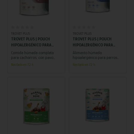
TROVET PLUS
TROVET PLUS
TROVET PLUS | POUCH
TROVET PLUS | POUCH
HIPOALERGÉNICO PARA
HIPOALERGÉNICO PARA
CACHORRO | PAVO 300 G
PERROS | CONEJO 300 G
Comida húmeda completa
Alimento húmedo
para cachorros, con pavo
hipoalergénico para perros
como única fuente de proteína
adultos, formulado con
Recíbelo en 72 h.
Recíbelo en 72 h.
animal. Nutrición equilibrada
proteína única de conejo para
para un desarrollo sano desde
minimizar riesgos de alergias
las primeras etapas.
alimentarias.