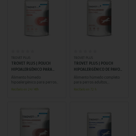
TROVET PLUS
TROVET PLUS
TROVET PLUS | POUCH
TROVET PLUS | POUCH
HIPOALERGÉNICO PARA
HIPOALERGÉNICO DE PAVO
PERROS ADULTOS | SALMÓN
PARA PERROS | 300 G
Alimento húmedo
Alimento húmedo completo
300G
hipoalergénico para perros
para perros adultos,
adultos con sensibilidad o
elaborado con pavo como
Recíbelo en 24/48h
Recíbelo en 72 h.
alergias alimentarias,
fuente principal de proteína
formulado con salmón como
animal, ideal para una
única fuente de proteína.
nutrición diaria equilibrada.