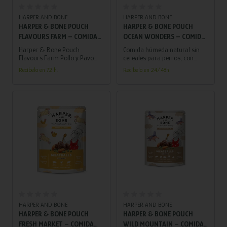
Añadir al carrito
Añadir al carrito
HARPER AND BONE
HARPER AND BONE
HARPER & BONE POUCH
HARPER & BONE POUCH
FLAVOURS FARM – COMIDA
OCEAN WONDERS – COMIDA
HÚMEDA NATURAL PARA
HÚMEDA NATURAL PARA
Harper & Bone Pouch
Comida húmeda natural sin
PERROS CON POLLO Y PAVO
PERROS CON ATÚN, PESCADO
Flavours Farm Pollo y Pavo
cereales para perros, con
300g, disponible en
atún, pescado blanco, salmón
(300G)
BLANCO, SALMÓN Y POLLO
Recíbelo en 72 h.
Recíbelo en 24/48h
WeLoveMascotas.com, es la
y pollo fresco. Rica en
(300G)
opción perfecta para quienes
proteínas y omega 3 y 6, ideal
buscan una alimentación
para una dieta completa o
natural, rica y saludable para
como topping.
su perro adulto.
Añadir al carrito
Añadir al carrito
HARPER AND BONE
HARPER AND BONE
HARPER & BONE POUCH
HARPER & BONE POUCH
FRESH MARKET – COMIDA
WILD MOUNTAIN – COMIDA