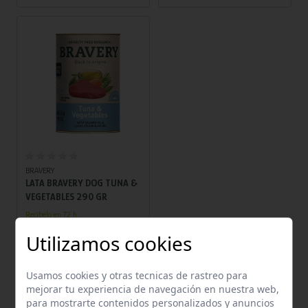
preparadas con deliciosos
cortes de carnes y pescados
de altísima calidad, además
de frutas y vegetales 100%
frescos y naturales; son
suaves, jugosas y deliciosas.
BRAVERY
LATA BRAVERY DOG TUNA &
VEGETABLES 290 GR
Recíbelo en 72 h.
Utilizamos cookies
Usamos cookies y otras tecnicas de rastreo para
mejorar tu experiencia de navegación en nuestra web,
Descubre en
welovemascotas.com
la mejor selección de
comida
para mostrarte contenidos personalizados y anuncios