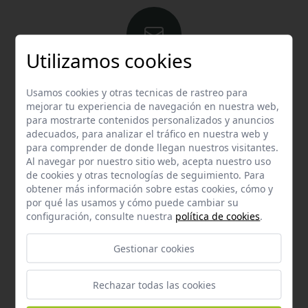
Utilizamos cookies
Email
Usamos cookies y otras tecnicas de rastreo para
Contacta con nosotros vía email
mejorar tu experiencia de navegación en nuestra web,
info@hispalgan.com
para mostrarte contenidos personalizados y anuncios
adecuados, para analizar el tráfico en nuestra web y
para comprender de donde llegan nuestros visitantes.
Al navegar por nuestro sitio web, acepta nuestro uso
de cookies y otras tecnologías de seguimiento. Para
obtener más información sobre estas cookies, cómo y
por qué las usamos y cómo puede cambiar su
Teléfono
configuración, consulte nuestra
política de cookies
.
Contacta con nosotros a través del teléfono
954
Gestionar cookies
587 870
Rechazar todas las cookies