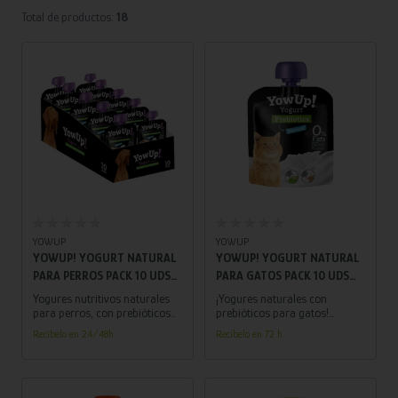
Total de productos:
18
Añadir al carrito
Añadir al carrito
YOWUP
YOWUP
YOWUP! YOGURT NATURAL
YOWUP! YOGURT NATURAL
PARA PERROS PACK 10 UDS
PARA GATOS PACK 10 UDS
115 GR
85 GR
Yogures nutritivos naturales
¡Yogures naturales con
para perros, con prebióticos
prebióticos para gatos!
que promueven una digestión
Favorecen la digestión de los
Recíbelo en 24/48h
Recíbelo en 72 h.
saludable y bienestar canino.
felinos, y son perfectos para
consentirlos.