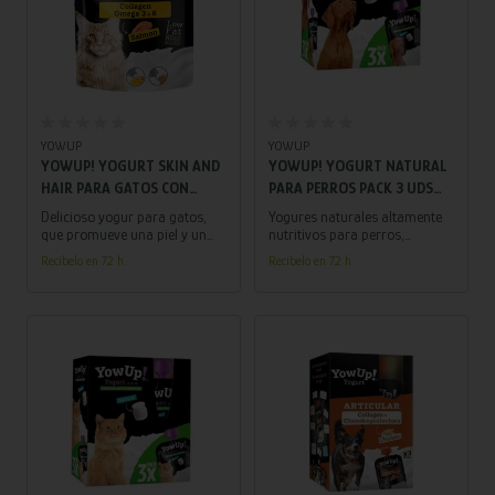
Añadir al carrito
Añadir al carrito
YOWUP
YOWUP
YOWUP! YOGURT SKIN AND
YOWUP! YOGURT NATURAL
HAIR PARA GATOS CON
PARA PERROS PACK 3 UDS
SALMON PACK 10 UDS 85 GR
115 GR
Delicioso yogur para gatos,
Yogures naturales altamente
que promueve una piel y un
nutritivos para perros,
pelaje brillantes y saludables.
enriquecidos con prebióticos
Recíbelo en 72 h.
Recíbelo en 72 h.
Una opción irresistible para el
para favorecer una digestión
cuidado y bienestar de tu gato.
óptima y potenciar el
bienestar canino.