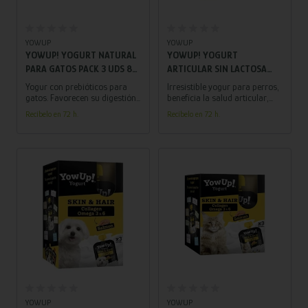
Añadir al carrito
Añadir al carrito
YOWUP
YOWUP
YOWUP! YOGURT NATURAL
YOWUP! YOGURT
PARA GATOS PACK 3 UDS 85
ARTICULAR SIN LACTOSA
GR
PARA PERROS CON POLLO
Yogur con prebióticos para
Irresistible yogur para perros,
PACK 3 UDS 115 GR
gatos. Favorecen su digestión
beneficia la salud articular,
y son un delicioso premio.
impulsa su vitalidad y
Recíbelo en 72 h.
Recíbelo en 72 h.
¡Cuida a tu felino con este
felicidad diaria. ¡Una
saludable regalo!
experiencia única para tu fiel
amigo!
Añadir al carrito
Añadir al carrito
YOWUP
YOWUP