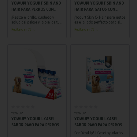
YOWUP! YOGURT SKIN AND
YOWUP! YOGURT SKIN AND
HAIR PARA PERROS CON
HAIR PARA GATOS CON
SALMON PACK 3 UDS 115 GR
SALMON PACK 3 UDS 85 GR
¡Realza el brillo, cuidado y
¡Yogurt Skin & Hair para gatos
salud del pelaje y la piel de tu
es el aliado perfecto para el
perro, proporcionando
bienestar de tu gato! Realza el
Recíbelo en 72 h.
Recíbelo en 72 h.
firmeza y elasticidad, con este
brillo y la vitalidad del pelaje y
Yogurt con sabor a salmón!
la piel de tu felino.
Añadir al carrito
Añadir al carrito
YOWUP
YOWUP
YOWUP! YOGUR L.CASEI
YOWUP! YOGUR L.CASEI
SABOR PAVO PARA PERROS
SABOR PAVO PARA PERROS
10X115 GR
3X115 GR
.
Con YowUp! L.Casei ayudarás