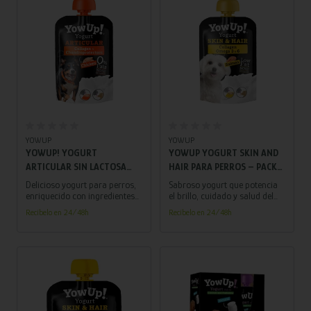
Añadir al carrito
Añadir al carrito
YOWUP
YOWUP
YOWUP! YOGURT
YOWUP YOGURT SKIN AND
ARTICULAR SIN LACTOSA
HAIR PARA PERROS – PACK
PARA PERROS CON POLLO
DE 10 UNIDADES |
Delicioso yogurt para perros,
Sabroso yogurt que potencia
PACK 10 UDS 115 GR
SUPLEMENTO PARA PIEL Y
enriquecido con ingredientes
el brillo, cuidado y salud del
que promueven la salud
pelo y la piel de tu perro,
PELAJE SALUDABLES
Recíbelo en 24/48h
Recíbelo en 24/48h
articular. ¡Una delicia
proporcionando firmeza y
probiótica que apoya su
elasticidad.
vitalidad y felicidad diaria!