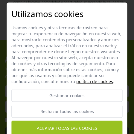
combine higiene, comodidad y practicidad, mejorando la calidad de
vida de tu gato y la limpieza en tu hogar.
Utilizamos cookies
Usamos cookies y otras tecnicas de rastreo para
mejorar tu experiencia de navegación en nuestra web,
para mostrarte contenidos personalizados y anuncios
adecuados, para analizar el tráfico en nuestra web y
para comprender de donde llegan nuestros visitantes.
Apúntate a nuestros boletines
Al navegar por nuestro sitio web, acepta nuestro uso
de cookies y otras tecnologías de seguimiento. Para
Suscríbete a nuestra newsletter y no te pierdas nuestras ofertas
obtener más información sobre estas cookies, cómo y
por qué las usamos y cómo puede cambiar su
y promociones exclusivas.
configuración, consulte nuestra
política de cookies
.
Gestionar cookies
Rechazar todas las cookies
He leído y acepto la
Política de Privacidad
ACEPTAR TODAS LAS COOKIES
Enviar