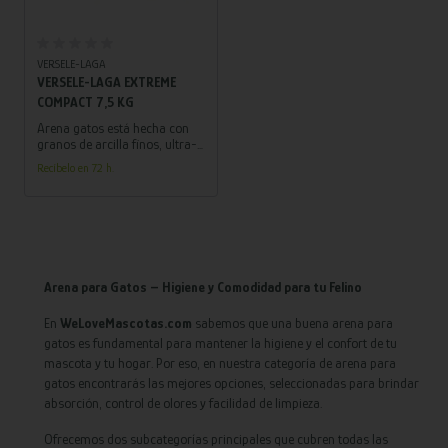
Añadir al carrito
VERSELE-LAGA
VERSELE-LAGA EXTREME
COMPACT 7,5 KG
Arena gatos está hecha con
granos de arcilla finos, ultra-
absorbentes y naturales con
Recíbelo en 72 h.
un agradable perfume.
Arena para Gatos – Higiene y Comodidad para tu Felino
En
WeLoveMascotas.com
sabemos que una buena arena para
gatos es fundamental para mantener la higiene y el confort de tu
mascota y tu hogar. Por eso, en nuestra categoría de arena para
gatos encontrarás las mejores opciones, seleccionadas para brindar
absorción, control de olores y facilidad de limpieza.
Ofrecemos dos subcategorías principales que cubren todas las