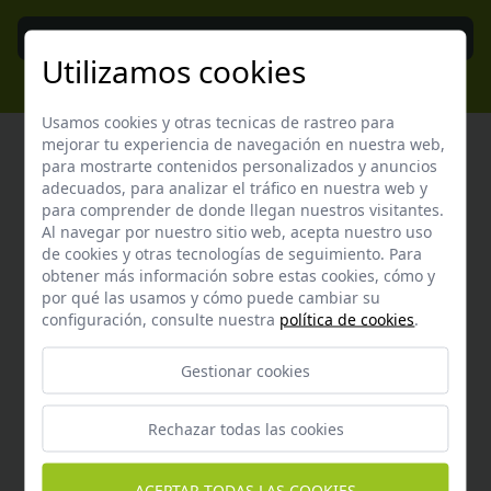
Enviar
Utilizamos cookies
Usamos cookies y otras tecnicas de rastreo para
mejorar tu experiencia de navegación en nuestra web,
para mostrarte contenidos personalizados y anuncios
adecuados, para analizar el tráfico en nuestra web y
Atención al cliente
para comprender de donde llegan nuestros visitantes.
Al navegar por nuestro sitio web, acepta nuestro uso
Contacta con nosotros y te garantizamos que te
de cookies y otras tecnologías de seguimiento. Para
obtener más información sobre estas cookies, cómo y
responderemos en menos de 24 horas laborables.
por qué las usamos y cómo puede cambiar su
configuración, consulte nuestra
política de cookies
.
Horario de atención al cliente:
De lunes a jueves de 8:00 a 15:00 y viernes de 8:00 a 14:00
Gestionar cookies
Rechazar todas las cookies
ACEPTAR TODAS LAS COOKIES