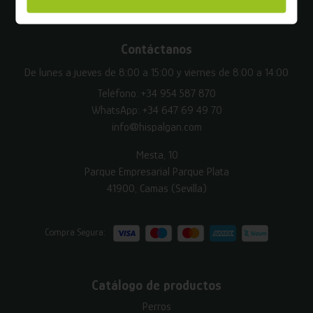
Contáctanos
De lunes a jueves de 8:00 a 15:00 y viernes de 8:00 a 14:00
Teléfono:
+34 954 587 870
WhatsApp:
+34 647 69 49 70
info@hispalgan.com
Mesta, 10
Parque Empresarial Parque Plata
41900, Camas (Sevilla)
Compra Segura:
Catálogo de productos
Perros