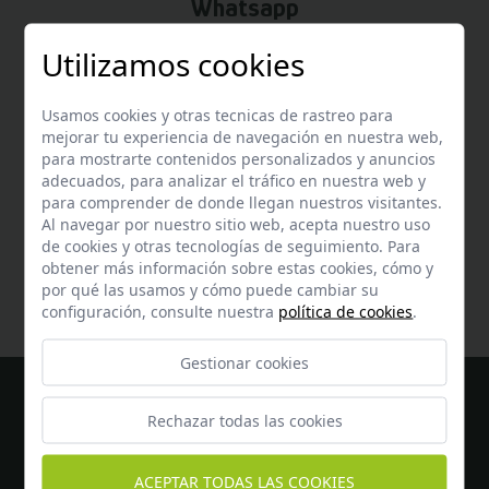
Whatsapp
Puedes escribirnos por whatsapp
Utilizamos cookies
+34 647 69 49 70
Usamos cookies y otras tecnicas de rastreo para
mejorar tu experiencia de navegación en nuestra web,
para mostrarte contenidos personalizados y anuncios
adecuados, para analizar el tráfico en nuestra web y
para comprender de donde llegan nuestros visitantes.
Ayuda
Al navegar por nuestro sitio web, acepta nuestro uso
de cookies y otras tecnologías de seguimiento. Para
Encuentra respuesta a todas tus dudas
aquí
obtener más información sobre estas cookies, cómo y
por qué las usamos y cómo puede cambiar su
configuración, consulte nuestra
política de cookies
.
Gestionar cookies
Rechazar todas las cookies
ACEPTAR TODAS LAS COOKIES