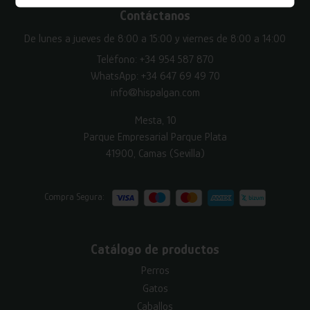
Contáctanos
De lunes a jueves de 8:00 a 15:00 y viernes de 8:00 a 14:00
Teléfono:
+34 954 587 870
WhatsApp:
+34 647 69 49 70
info@hispalgan.com
Mesta, 10
Parque Empresarial Parque Plata
41900, Camas (Sevilla)
Compra Segura:
Catálogo de productos
Perros
Gatos
Caballos