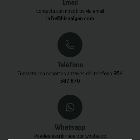
Email
Contacta con nosotros vía email
info@hispalgan.com
Teléfono
Contacta con nosotros a través del teléfono
954
587 870
Whatsapp
Puedes escribirnos por whatsapp