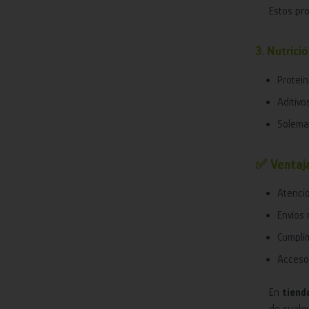
Estos pro
3. Nutrici
Proteín
Aditivo
Solema
✅ Ventaja
Atenció
Envíos 
Cumplim
Acceso 
En
tiend
de cualqu