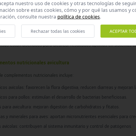
 acepta nuestro uso de cookies y otras tecnologías de segui
mación sobre estas cookies, cómo y por qué las usamos y
imiento y balance básico.
ración, consulte nuestra
política de cookies
.
ento rápido (mejor feed conversion ratio).
ión de huevos (ricos en calcio y proteína).
ies
Rechazar todas las cookies
ACEPTAR TO
nsos están diseñados para alcanzar resultados óptimos en sistemas de 
entos nutricionales avicultura
de complementos nutricionales incluye:
icos avícolas: favorecen la flora digestiva, reducen diarreas y mejoran l
icos para pollos: estimulan el desarrollo de bacterias beneficiosas.
 para avicultura: mejoran digestión de carbohidratos y fitatos.
as y minerales para aves: aportan micronutrientes esenciales para crec
s avícolas: contribuyen al sistema inmunitario y control de patógenos.