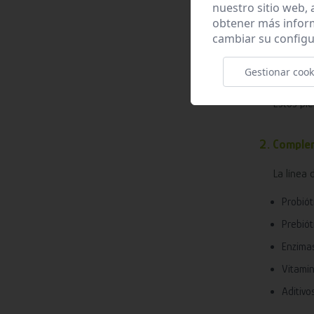
nuestro sitio web,
obtener más infor
Manten
cambiar su configu
Crecimi
Producc
Gestionar cook
Estos pie
2. Complem
La línea 
Probiót
Prebiót
Enzimas
Vitamin
Aditivo