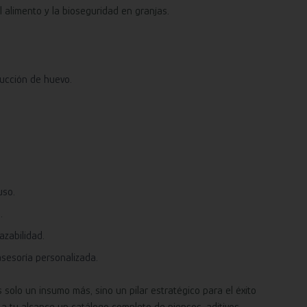
el alimento y la bioseguridad en granjas.
ducción de huevo.
uso.
.
azabilidad.
asesoría personalizada.
solo un insumo más, sino un pilar estratégico para el éxito
s a tu alcance un catálogo completo de piensos, aditivos,