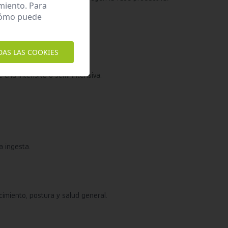
miento. Para
 cómo puede
DAS LAS COOKIES
cría intensiva o semi intensiva.
a ingesta.
imiento, postura y salud general.