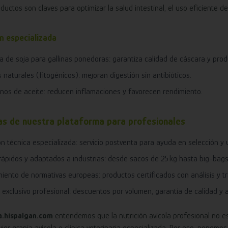
ductos son claves para optimizar la salud intestinal, el uso eficiente d
ón especializada
a de soja para gallinas ponedoras: garantiza calidad de cáscara y pro
s naturales (fitogénicos): mejoran digestión sin antibióticos.
nos de aceite: reducen inflamaciones y favorecen rendimiento.
s de nuestra plataforma para profesionales
n técnica especializada: servicio postventa para ayuda en selección y 
rápidos y adaptados a industrias: desde sacos de 25 kg hasta big-bags
iento de normativas europeas: productos certificados con análisis y tr
exclusivo profesional: descuentos por volumen, garantía de calidad y 
a.hispalgan.com
entendemos que la nutrición avícola profesional no es 
ier granja avícola o clínica veterinaria especializada. Por eso, ponemo