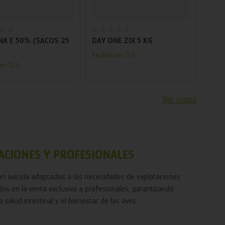
Añadir al carrito
Añadir al carrito
NA E 50% (SACOS 25
DAY ONE ZIX 5 KG
BIOT
GARR
Recíbelo en 72 h.
en 72 h.
Recíbe
Ver todos
ACIONES Y PROFESIONALES
ión avícola adaptadas a las necesidades de explotaciones
dos en la venta exclusiva a profesionales, garantizando
salud intestinal y el bienestar de las aves.