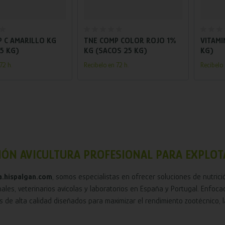
adir al carrito
Añadir al carrito
 C AMARILLO KG
TNE COMP COLOR ROJO 1%
VITAMI
5 KG)
KG (SACOS 25 KG)
KG)
72 h.
Recíbelo en 72 h.
Recíbelo 
IÓN AVICULTURA PROFESIONAL PARA EXPLOT
a.hispalgan.com
, somos especialistas en ofrecer soluciones de nutric
ales, veterinarios avícolas y laboratorios en España y Portugal. Enfoca
 de alta calidad diseñados para maximizar el rendimiento zootécnico, la 