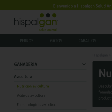
Bienvenido a Hispalgan Salud Ani
PERROS
GATOS
CABALLOS
Hispalgan
GANADERÍA
Nu
Avicultura
Nutrición avicultura
Descubre
formulad
Aditivos avicultura
producti
Farmacológicos avicultura