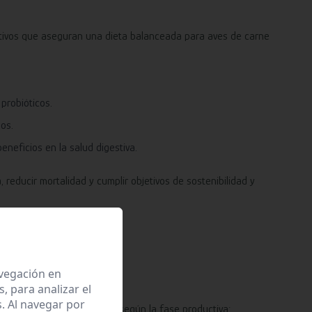
aditivos que aseguran una dieta balanceada para aves de carne
probióticos.
os.
neficios en la salud digestiva.
reducir mortalidad y cumplir objetivos de sostenibilidad y
avegación en
 para analizar el
. Al navegar por
xima eficacia, formulados según la fase productiva: