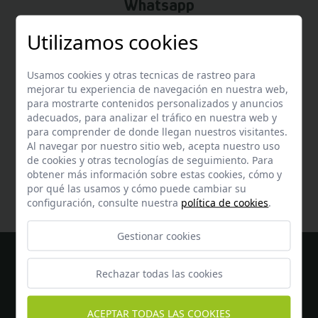
Whatsapp
Puedes escribirnos por whatsapp
Utilizamos cookies
+34 647 69 49 70
Usamos cookies y otras tecnicas de rastreo para
mejorar tu experiencia de navegación en nuestra web,
para mostrarte contenidos personalizados y anuncios
adecuados, para analizar el tráfico en nuestra web y
para comprender de donde llegan nuestros visitantes.
Ayuda
Al navegar por nuestro sitio web, acepta nuestro uso
de cookies y otras tecnologías de seguimiento. Para
Encuentra respuesta a todas tus dudas
aquí
obtener más información sobre estas cookies, cómo y
por qué las usamos y cómo puede cambiar su
configuración, consulte nuestra
política de cookies
.
Gestionar cookies
Rechazar todas las cookies
ACEPTAR TODAS LAS COOKIES