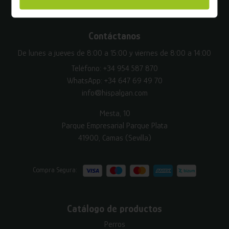
Contáctanos
De lunes a jueves de 8:00 a 15:00 y viernes de 8:00 a 14:00
Teléfono:
+34 954 587 870
WhatsApp:
+34 647 69 49 70
info@hispalgan.com
Mesta, 10
Parque Empresarial Parque Plata
41900, Camas (Sevilla)
Compra Segura:
Catálogo de productos
Perros