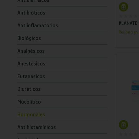
Antidiarreicos
Añ
Antibióticos
PLANATE 
Antiinflamatorios
Recíbelo e
Biológicos
Analgésicos
Anestésicos
Eutanásicos
Diuréticos
Mucolítico
Hormonales
Añ
Antihistamínicos