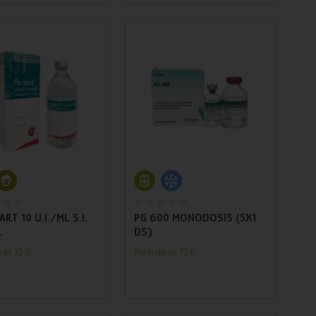
Añadir al carrito
Añadir al carrito
RT 10 U.I./ML S.I.
PG 600 MONODOSIS (5X1
L
DS)
 en 72 h.
Recíbelo en 72 h.