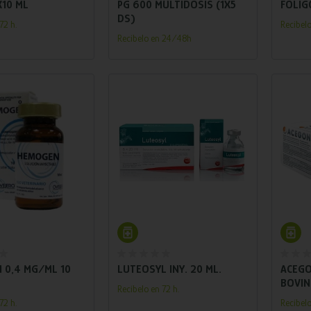
X10 ML
PG 600 MULTIDOSIS (1X5
FOLIGO
DS)
72 h.
Recíbel
Recíbelo en 24/48h
adir al carrito
Añadir al carrito
 0,4 MG/ML 10
LUTEOSYL INY. 20 ML.
ACEGO
BOVIN
Recíbelo en 72 h.
72 h.
Recíbelo