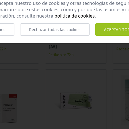
 acepta nuestro uso de cookies y otras tecnologías de segui
mación sobre estas cookies, cómo y por qué las usamos y
ración, consulte nuestra
política de cookies
.
adir al carrito
Añadir al carrito
ies
Rechazar todas las cookies
ACEPTAR TO
50 ML
SPASMOBRONCHAL 50 ML
MELOV
(AV)
72 h.
Recíbelo
Recíbelo en 72 h.