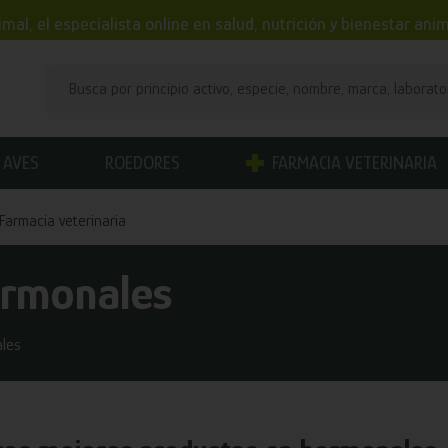
mal, el especialista online en salud, nutrición y bienestar an
AVES
ROEDORES
FARMACIA VETERINARIA
Farmacia veterinaria
rmonales
les