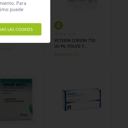
miento. Para
 cómo puede
Añadir al carrito
Añadir al carrito
DAS LAS COOKIES
INE 2X25 IMPLANTES
VETERIN CORION 750
UI/ML POLVO Y
 en 72 h.
DISOLVENTE PARA
Recíbelo en 72 h.
SOLUCION INYECTABLE 4
ML