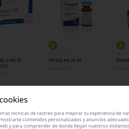
adir al carrito
Añadir al carrito
AC 2 MG 16
VETEGLAN 20 ML
RUMIN
IDOS
Recíbelo en 72 h.
Recíbelo
72 h.
 cookies
tras tecnicas de rastreo para mejorar tu experiencia de n
mostrarte contenidos personalizados y anuncios adecuados,
 web y para comprender de donde llegan nuestros visitantes