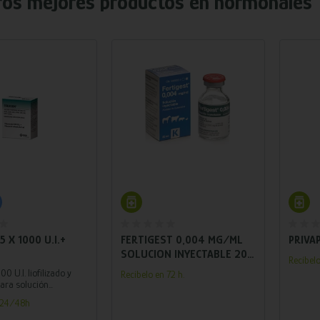
ros mejores productos en
hormonales
adir al carrito
Añadir al carrito
 X 1000 U.I.+
FERTIGEST 0,004 MG/ML
PRIVA
SOLUCION INYECTABLE 20
Recíbelo
ML
 U.I. liofilizado y
Recíbelo en 72 h.
para solución
n 24/48h