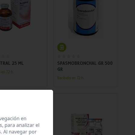
Añadir al carrito
Añadir al carrito
TRAL 25 ML
SPASMOBRONCHAL GR 500
GR
 en 72 h.
Recíbelo en 72 h.
avegación en
 para analizar el
. Al navegar por