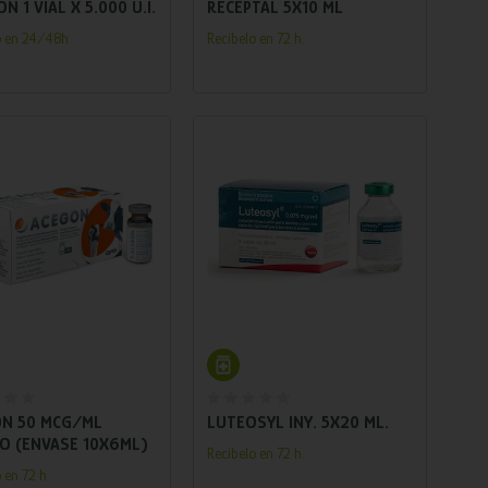
N 1 VIAL X 5.000 U.I.
RECEPTAL 5X10 ML
o en 24/48h
Recíbelo en 72 h.
Añadir al carrito
Añadir al carrito
N 50 MCG/ML
LUTEOSYL INY. 5X20 ML.
O (ENVASE 10X6ML)
Recíbelo en 72 h.
 en 72 h.