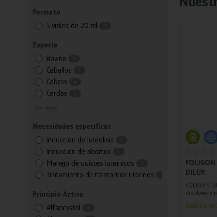
Nuest
Formato
5 viales de 20 ml
1
Especie
Bovino
1
Caballos
3
Cabras
4
Cerdas
4
Ver más
Necesidades específicas
Añ
Inducción de luteolisis
1
Inducción de abortos
1
FOLIGON 5
Manejo de quistes luteínicos
1
DILUY.
Tratamiento de trastornos uterinos
1
FOLIGON 1000
disolvente 
Principio Activo
inyectable
Recíbelo e
Alfaprostol
1