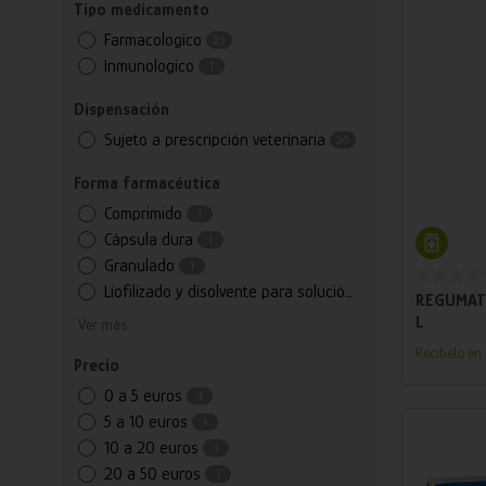
Tipo medicamento
Farmacologico
25
Inmunologico
1
Dispensación
Sujeto a prescripción veterinaria
26
Forma farmacéutica
Comprimido
1
Añ
Cápsula dura
1
Granulado
1
Liofilizado y disolvente para solución inyectable
4
REGUMATE
L
Ver más
Recíbelo e
Precio
0 a 5 euros
4
5 a 10 euros
1
10 a 20 euros
1
20 a 50 euros
7