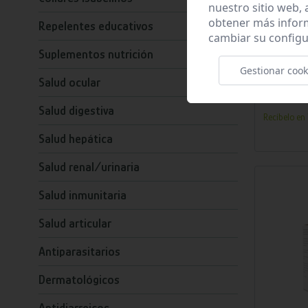
nuestro sitio web,
obtener más infor
Repelentes educativos
cambiar su configu
Suplementos nutrición
Añ
Gestionar cook
Salud ocular
MONZAL 
Salud digestiva
Recíbelo en 
Salud hepática
Salud renal/urinaria
Salud inmunitaria
Salud articular
Antiparasitarios
Dermatológicos