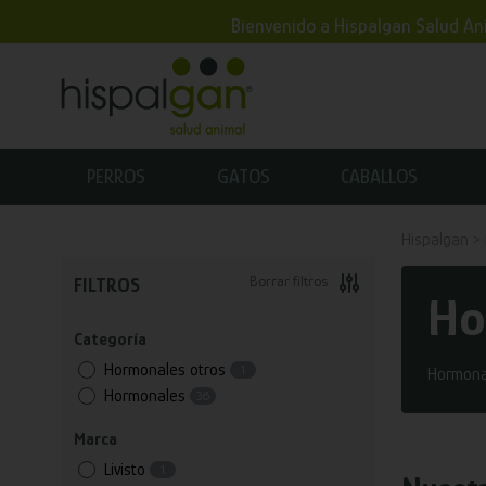
Bienvenido a Hispalgan Salud Ani
PERROS
GATOS
CABALLOS
Hispalgan
Borrar filtros
FILTROS
Ho
Categoría
Hormonales otros
1
Hormona
Hormonales
36
Marca
Livisto
1