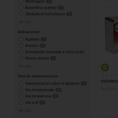
Altrenogest
1
Buserelina acetato
3
Clenbuterol hidrocloruro
2
Ver más
Indicaciones
Agalaxia
1
Anestro
5
Anovulación asociada a estro prolongado
1
Atonía uterina
1
Añ
Ver más
Vias de administración
Administración sobre el alimento
1
Recíbelo en 
Vía intramuscular
18
Vía intravenosa
6
Vía oral
4
Ver más