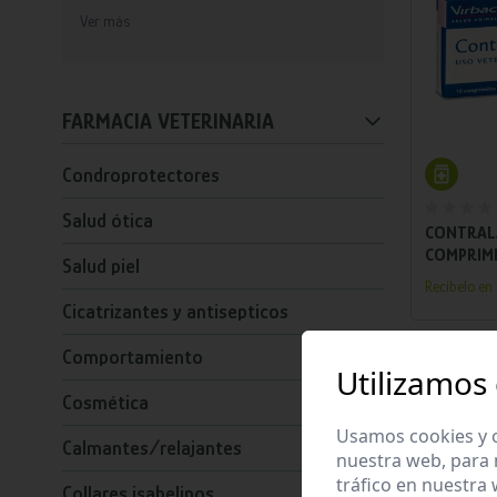
Ver más
FARMACIA VETERINARIA
Añ
Condroprotectores
Salud ótica
CONTRAL
COMPRIM
Salud piel
Recíbelo en 
Cicatrizantes y antisepticos
Comportamiento
Utilizamos
Cosmética
Usamos cookies y o
Calmantes/relajantes
nuestra web, para 
tráfico en nuestra
Collares isabelinos