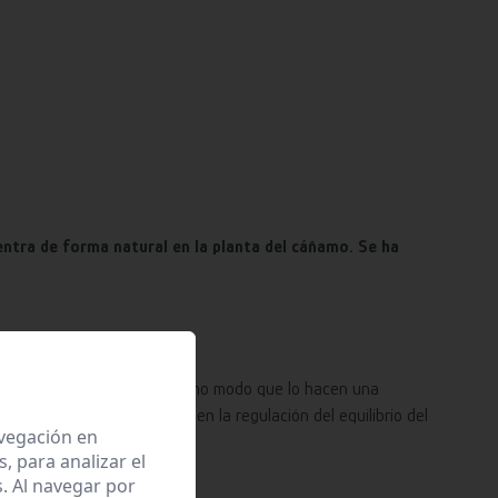
ntra de forma natural en la planta del cáñamo. Se ha
des que interactúan del mismo modo que lo hacen una
s receptores, participando en la regulación del equilibrio del
avegación en
 para analizar el
. Al navegar por