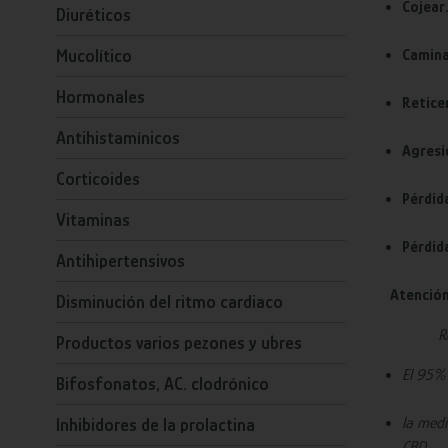
Cojear
Diuréticos
Mucolítico
Camina
Hormonales
Reticen
Antihistamínicos
Agresi
Corticoides
Pérdid
Vitaminas
Pérdid
Antihipertensivos
Atención
Disminución del ritmo cardiaco
R
Productos varios pezones y ubres
El 95% 
Bifosfonatos, AC. clodrónico
la medi
Inhibidores de la prolactina
CBD.