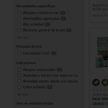
ARTICUL
Snacks fun
Necesidades específicas
CANDID T
de CBD que 
Alergias e intolerancias
articular y
1
Recíbelo en 
perros y ga
Almohadillas agrietadas
1
sistema lo
Alta actividad
ingredientes
1
Bienestar general de la piel
1
Ver más
Principio Activo
Cannabidiol (cbd)
3
Indicaciones
Alergias estacionales
1
Ansiedad y estrés a los viajes en coche
3
Añ
Ansiedad, estrés, miedo a la separación
3
Codos irritados
1
Ver más
CANDID TAIL
PACK IMP
Vias de administración
CANDID T