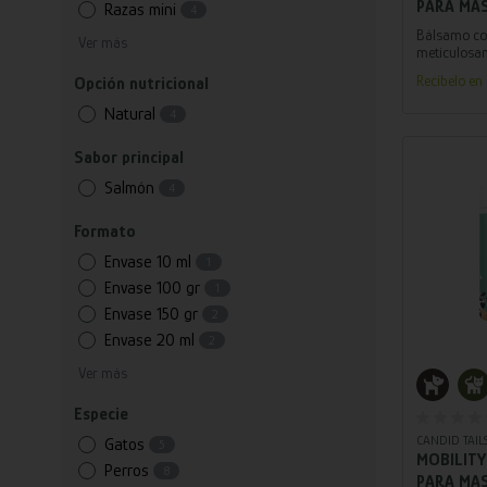
PARA MA
Razas mini
4
NATURAL 
Bálsamo co
Ver más
CANDID T
meticulosa
aliviar a l
Recíbelo en 
Opción nutricional
padecen se
arañazos en
Natural
4
las patas.
Sabor principal
Salmón
4
Formato
Envase 10 ml
1
Envase 100 gr
1
Envase 150 gr
2
Envase 20 ml
2
Ver más
Añ
Especie
CANDID TAIL
Gatos
5
MOBILITY
Perros
8
PARA MA