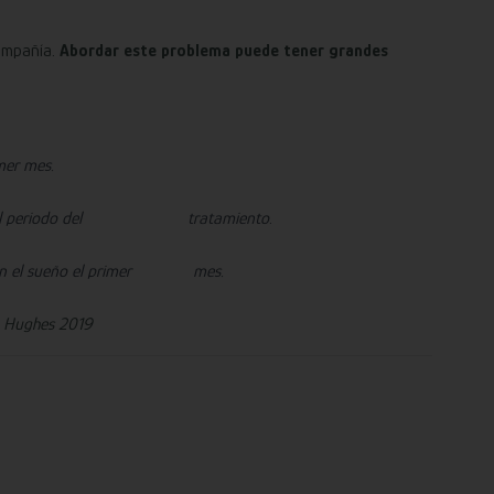
compañía.
Abordar este problema puede tener grandes
mer mes.
 resto del periodo del tratamiento
.
s con el sueño el primer mes.
S. Hughes 2019