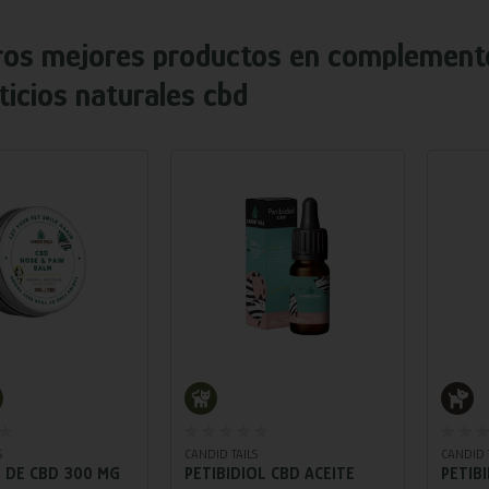
ros mejores productos en
complement
ticios naturales cbd
adir al carrito
Añadir al carrito
S
CANDID TAILS
CANDID 
 DE CBD 300 MG
PETIBIDIOL CBD ACEITE
PETIB