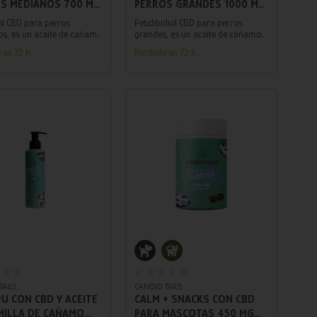
S MEDIANOS 700 MG
PERROS GRANDES 1000 MG
20 ML
ol CBD para perros
Petidibidiol CBD para perros
s, es un aceite de cáñamo
grandes, es un aceite de cáñamo
 mg de CBD de amplio
con 1000 mg de CBD de amplio
 en 72 h.
Recíbelo en 72 h.
o cuidadosamente
espectro cuidadosamente
do para tu perro.
formulado para tu perro.
Añadir al carrito
Añadir al carrito
TAILS
CANDID TAILS
U CON CBD Y ACEITE
CALM + SNACKS CON CBD
MILLA DE CAÑAMO
PARA MASCOTAS 450 MG