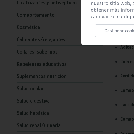
¿CUÁND
Cicatrizantes y antisepticos
nuestro sitio web,
obtener más infor
Comportamiento
cambiar su configu
ANSIED
Cosmética
Gestionar cook
Los sign
Calmantes/relajantes
Agitac
Collares isabelinos
Cola m
Repelentes educativos
Suplementos nutrición
Pérdid
Salud ocular
Compor
Salud digestiva
Ladrid
Salud hepática
Compor
Salud renal/urinaria
Agresi