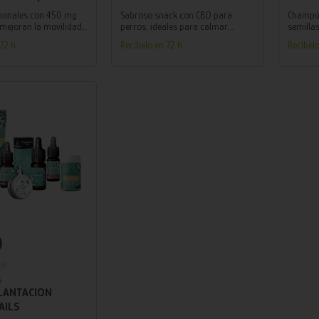
AR NATURAL –
PARA 
cionales con 450 mg
Sabroso snack con CBD para
Champú 
AILS 150 G
mejoran la movilidad
perros, ideales para calmar,
semilla
 reducen molestias en
mejorar la movilidad y mantener
ayudará 
72 h.
Recíbelo en 72 h.
Recíbelo
tos. Apoyo natural al
una piel y pelaje saludables.
potencia
comotor con
 antiinflamatorios.
adir al carrito
S
LANTACION
AILS