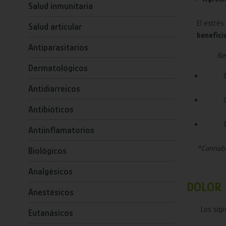
Salud inmunitaria
El estré
Salud articular
benefici
Antiparasitarios
Re
Dermatológicos
Antidiarreicos
Antibióticos
Antiinflamatorios
*Cannabid
Biológicos
Analgésicos
DOLOR
Anestésicos
Los sig
Eutanásicos