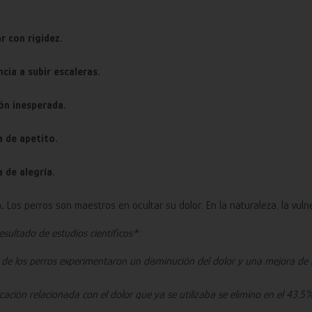
.
r con rigidez.
cia a subir escaleras.
ón inesperada.
a de apetito.
a de alegría.
.
Los perros son maestros en ocultar su dolor. En la naturaleza, la vul
esultado de estudios científicos*:
de los perros experimentaron un disminución del dolor y una mejora de la
cación relacionada con el dolor que ya se utilizaba se elimino en el 43,5