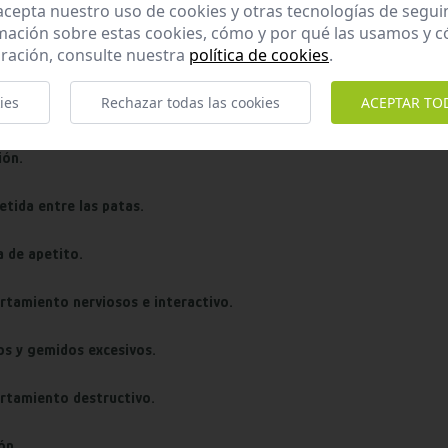
O UTILIZAR CBD?
 acepta nuestro uso de cookies y otras tecnologías de segui
mación sobre estas cookies, cómo y por qué las usamos y
ración, consulte nuestra
política de cookies
.
AD
ies
Rechazar todas las cookies
ACEPTAR TO
os más comunes de
ansiedad en las mascotas
son:
ión.
etida entre las patas.
a de apetito.
tamiento nerviosos e interactivo.
os y gemidos excesivos.
tamiento destructivo.
ón.