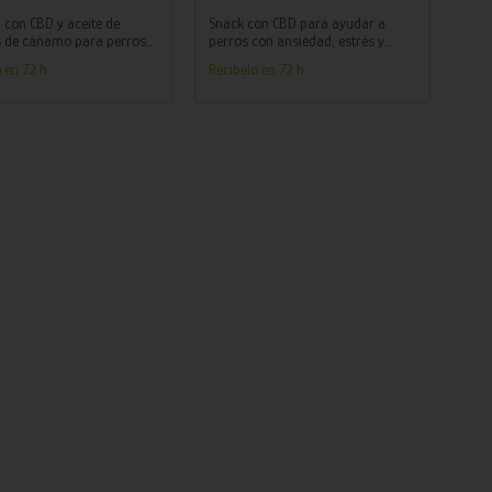
MASCOTAS 250 ML
150 GR
con CBD y aceite de
Snack con CBD para ayudar a
s de cáñamo para perros
perros con ansiedad, estrés y
a hidratar, fortalecer y
miedo a situaciones cotidianas
 en 72 h.
Recíbelo en 72 h.
r el crecimiento del pelaje.
estresantes.