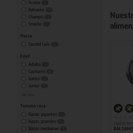
Aceite
3
Bálsamo
1
Nuest
Champú
1
alimen
Snacks
3
Marca
Candid tails
9
Edad
Adulto
7
Cachorro
6
Gatito
3
Junior
7
Ver más
Tamaño raza
Añ
Razas gigantes
5
Razas grandes
5
CANDID TAIL
Razas medianas
BÁLSAMO
5