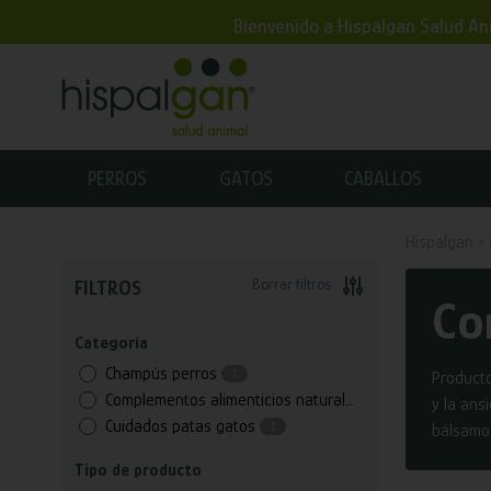
Bienvenido a Hispalgan Salud Ani
PERROS
GATOS
CABALLOS
Hispalgan
Borrar filtros
FILTROS
Co
Categoría
Champús perros
1
Producto
Complementos alimenticios naturales cbd
9
y la ans
Cuidados patas gatos
1
bálsamo
Tipo de producto