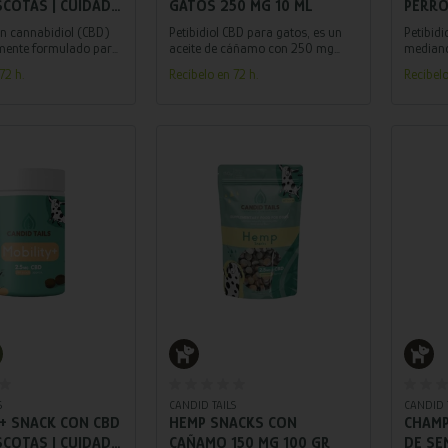
SCOTAS | CUIDADO
GATOS 250 MG 10 ML
PERRO
DE LA PIEL –
20 ML
n cannabidiol (CBD)
Petibidiol CBD para gatos, es un
Petibidi
AILS 30 ML
mente formulado para
aceite de cáñamo con 250 mg
mediano
as mascotas que
CBD de amplio espectro
con 700
72 h.
Recíbelo en 72 h.
Recíbelo
quedad nasal,
cuidadosamente formulado para
espectr
 el codo y grietas en
tu gato
formula
adir al carrito
Añadir al carrito
S
CANDID TAILS
CANDID 
+ SNACK CON CBD
HEMP SNACKS CON
CHAMP
SCOTAS | CUIDADO
CAÑAMO 150 MG 100 GR
DE SE