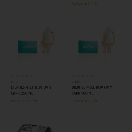
bovina (IBR) en liofilizado
Recíbelo en 24/48h
fiebre) de la erisipela porcina
para suspensión inyectable
causada por Erysipelothrix
rhusiopathiae y para prevenir
la infección transplacentaria
de embriones y fetos de
cerdas primíparas y
multíparas causadas por
parvovirus porcino.
Añadir al carrito
Añadir al carrito
VETIA
VETIA
DILPHES 4 S.I. BOV OV Y
DILPHES 4 S.I. BOV OV Y
CAPR 250 ML
CAPR 100 ML
Recíbelo en 24/48h
Recíbelo en 24/48h