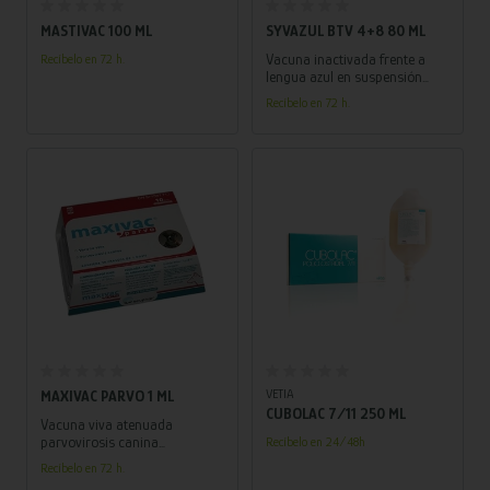
MASTIVAC 100 ML
SYVAZUL BTV 4+8 80 ML
Vacuna inactivada frente a
Recíbelo en 72 h.
lengua azul en suspensión
inyectable
Recíbelo en 72 h.
Añadir al carrito
Añadir al carrito
VETIA
MAXIVAC PARVO 1 ML
CUBOLAC 7/11 250 ML
Vacuna viva atenuada
parvovirosis canina
Recíbelo en 24/48h
Prevención de la parvovirosis
Recíbelo en 72 h.
canina, a partir de las 8