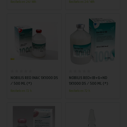
Recíbelo en 24/48h
Recíbelo en 24/48h
debidos a la infección con
virus de la rinotraqueitis aviar
(metapneumovirus aviar).
Añadir al carrito
Añadir al carrito
NOBILIS REO INAC 1X1000 DS
NOBILIS REO+IB+G+ND
/ 500 ML (*)
1X1000 DS / 500 ML (*)
Recíbelo en 72 h.
Recíbelo en 72 h.