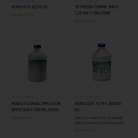
BOVILIS L5 SQ 50 DS
VETMEDIN COMPR. MAST.
1,25 MG * 100 COMP.
Recíbelo en 72 h.
Recíbelo en 72 h.
Añadir al carrito
Añadir al carrito
NOBILIS CORVAC EMULSION
NOBILIS RT 11/94 1X1000
INYECTABLE 500 ML (1000
DS
DS)
Vacuna veterinaria diseñada
Recíbelo en 72 h.
para prevenir la rinotraqueítis
aviar cepa 11/94 en aves de
Recíbelo en 72 h.
corral.