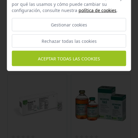
por qué las usamos y cómo puede cambiar su
configuración, consulte nuestra
política de cookies
.
Gestionar cookies
Añadir al carrito
Añadir al carrito
Rechazar todas las cookies
NOBILIS RISMAVAC + CA126
PARACOX-8 1X5000 DS (*)
1X2000 DS/2 ML
Recíbelo en 72 h.
ACEPTAR TODAS LAS COOKIES
Recíbelo en 72 h.
Añadir al carrito
Añadir al carrito