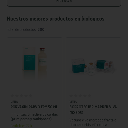
FILTROS
Nuestros mejores productos en
biológicos
Total de productos:
200
Añadir al carrito
Añadir al carrito
VETIA
VETIA
PORVAXIN PARVO ERY 50 ML
BOPROTEC IBR MARKER VIVA
(5X5DS)
Inmunización activa de cerdas
(primíparas y multíparas)
Vacuna viva marcada frente a
para reducir los signos
rinotraqueítis infecciosa
Recíbelo en 72 h.
clínicos (lesiones cutáneas y