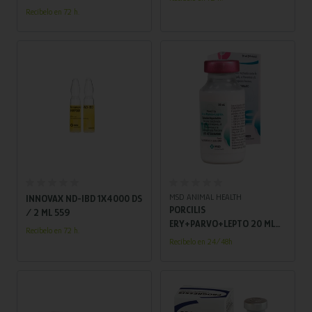
Recíbelo en 72 h.
Añadir al carrito
Añadir al carrito
MSD ANIMAL HEALTH
INNOVAX ND-IBD 1X4000 DS
PORCILIS
/ 2 ML 559
ERY+PARVO+LEPTO 20 ML
Recíbelo en 72 h.
(10 DS)
Recíbelo en 24/48h