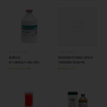
Añadir al carrito
Añadir al carrito
NOBILIS
DISOLVENTE PARA OVILIS
RT+IBMULTI+ND+EDS
TOXOVAX 1X100 ML
1X1000 DS/500ML
Recíbelo en 24/48h
Recíbelo en 72 h.