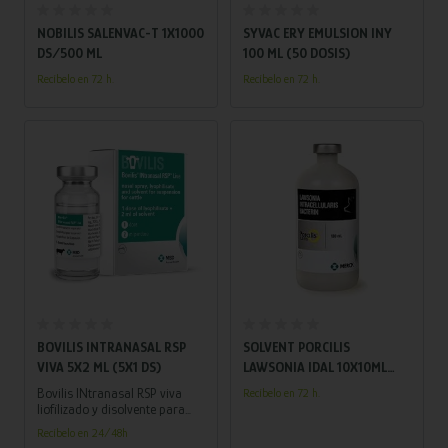
Añadir al carrito
Añadir al carrito
NOBILIS SALENVAC-T 1X1000
SYVAC ERY EMULSION INY
DS/500 ML
100 ML (50 DOSIS)
Recíbelo en 72 h.
Recíbelo en 72 h.
Añadir al carrito
Añadir al carrito
BOVILIS INTRANASAL RSP
SOLVENT PORCILIS
VIVA 5X2 ML (5X1 DS)
LAWSONIA IDAL 10X10ML
(10X50 DS)
Bovilis INtranasal RSP viva
Recíbelo en 72 h.
liofilizado y disolvente para
suspensión para pulverización
Recíbelo en 24/48h
nasal para bovino