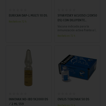
Añadir al carrito
Añadir al carrito
EURICAN DAP-L MULTI 10 DS.
SYVAYESKY ACUOSO (20X50
DS) CON DILUYENTE
Recíbelo en 72 h.
(20X100 ML)
Vacuna indicada para la
inmunización activa frente a la
enfermedad de Aujeszky del
Recíbelo en 72 h.
ganado porcino.
Añadir al carrito
Añadir al carrito
INNOVAX ND-IBD 1X2000 DS
OVILIS TOXOVAX 50 DS
/ 2 ML 559
Recíbelo en 72 h.