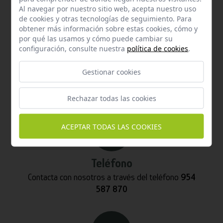
Al navegar por nuestro sitio web, acepta nuestro uso
de cookies y otras tecnologías de seguimiento. Para
obtener más información sobre estas cookies, cómo y
por qué las usamos y cómo puede cambiar su
configuración, consulte nuestra
política de cookies
.
Email
Gestionar cookies
Contacta con nosotros vía email
info@hispalgan.com
Rechazar todas las cookies
ACEPTAR TODAS LAS COOKIES
Teléfono
Contacta con nosotros a través del teléfono
954
587 870