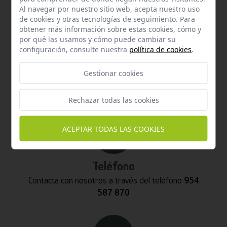
Al navegar por nuestro sitio web, acepta nuestro uso
de cookies y otras tecnologías de seguimiento. Para
obtener más información sobre estas cookies, cómo y
por qué las usamos y cómo puede cambiar su
configuración, consulte nuestra
política de cookies
.
Email
Gestionar cookies
Contacta con nosotros vía email
info@hispalgan.com
Rechazar todas las cookies
ACEPTAR TODAS LAS COOKIES
Teléfono
Contacta con nosotros a través del teléfono
954
587 870